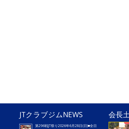
JTクラブジムNEWS
会長
第296戦JT祭り2026年6月28日(日)■全日