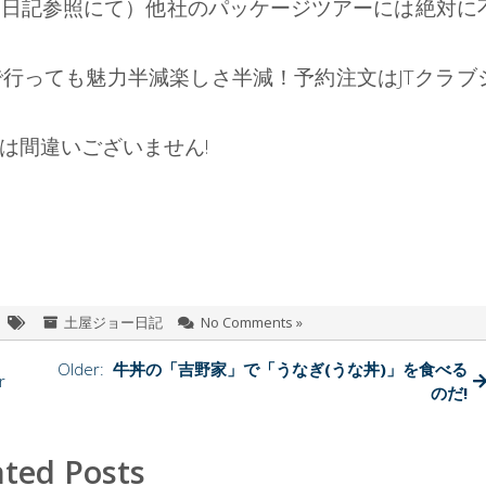
は日記参照にて）他社のパッケージツアーには絶対に
行っても魅力半減楽しさ半減！予約注文はJTクラブ
は間違いございません!
土屋ジョー日記
No Comments »
Older:
牛丼の「吉野家」で「うなぎ(うな丼)」を食べる
r
のだ!
ated Posts