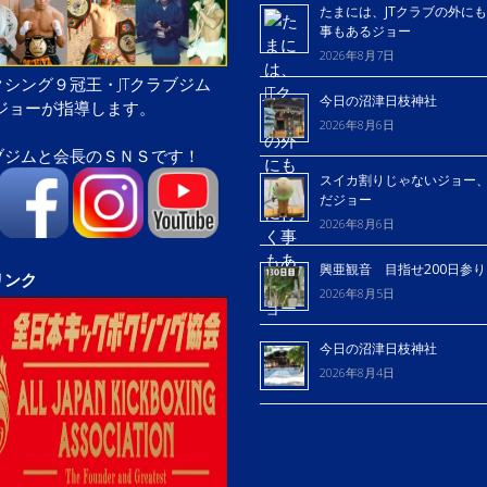
たまには、JTクラブの外に
事もあるジョー
2026年8月7日
シング９冠王・JTクラブジム
今日の沼津日枝神社
屋ジョーが指導します。
2026年8月6日
ブジムと会長のＳＮＳです！
スイカ割りじゃないジョー
だジョー
2026年8月6日
興亜観音 目指せ200日参
リンク
2026年8月5日
今日の沼津日枝神社
2026年8月4日