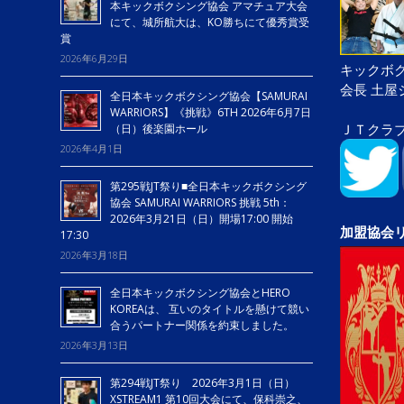
本キックボクシング協会 アマチュア大会
にて、城所航大は、KO勝ちにて優秀賞受
賞
2026年6月29日
キックボク
会長 土
全日本キックボクシング協会【SAMURAI
WARRIORS】《挑戦》6TH 2026年6月7日
ＪＴクラ
（日）後楽園ホール
2026年4月1日
第295戦JT祭り■全日本キックボクシング
協会 SAMURAI WARRIORS 挑戦 5th：
2026年3月21日（日）開場17:00 開始
加盟協会
17:30
2026年3月18日
全日本キックボクシング協会とHERO
KOREAは、 互いのタイトルを懸けて競い
合うパートナー関係を約束しました。
2026年3月13日
第294戦JT祭り 2026年3月1日（日）
XSTREAM1 第10回大会にて、保科崇之、