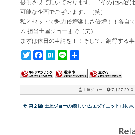
提供させて頂いております。（その他内容
可能な企画でございます。（笑）
私とセットで魅力倍増楽しさ倍増！！各自で
ム 担当土屋ジョーまで（笑）
まずは休日の申請を！！そして、納得する事
T
F
H
Li
共
wi
ac
at
n
有
tt
e
e
e
er
b
n
土屋ジョー
7月 27, 2010
o
a
o
第２回! 土屋ジョーの!楽しい!ムエダイエット!
:Newe
k
Rel