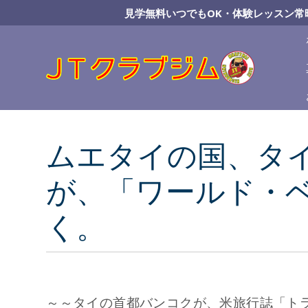
Skip
見学無料いつでもOK・体験レッスン常
to
Content
ムエタイの国、タ
が、「ワールド・
く。
～～タイの首都バンコクが、米旅行誌「トラ