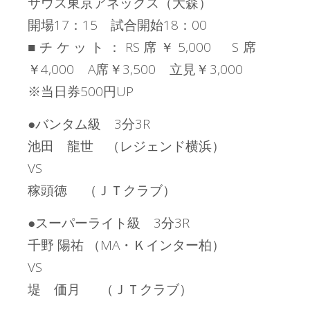
サウス東京アネックス（大森）
開場17：15 試合開始18：00
■チケット：RS席￥5,000 S席
￥4,000 A席￥3,500 立見￥3,000
※当日券500円UP
●バンタム級 3分3R
池田 龍世 （レジェンド横浜）
VS
稼頭徳 （ＪＴクラブ）
●スーパーライト級 3分3R
千野 陽祐 （MA・Ｋインター柏）
VS
堤 価月 （ＪＴクラブ）