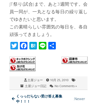
JT祭り(試合)まで、あと3週間です。会
員一同が、一丸となる毎日の繰り返し
でゆきたいと思います。
この素晴らしい雰囲気の毎日を、各自
頑張ってきましょう。
T
F
H
Li
共
wi
ac
at
n
有
tt
e
e
e
er
b
n
o
a
土屋ジョー
10月 25, 2010
o
土屋ジョー日記
No Comments »
k
くっっだらない受け答え募集
:Newer
中！！！