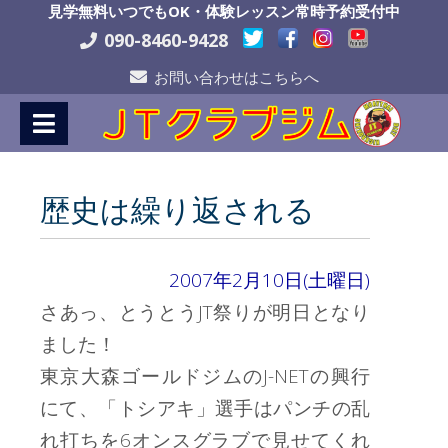
Skip
見学無料いつでもOK・体験レッスン常時予約受付中
to
090-8460-9428
Content
お問い合わせはこちらへ
歴史は繰り返される
2007年2月10日(土曜日)
さあっ、とうとうJT祭りが明日となり
ました！
東京大森ゴールドジムのJ-NETの興行
にて、「トシアキ」選手はパンチの乱
れ打ちを6オンスグラブで見せてくれ