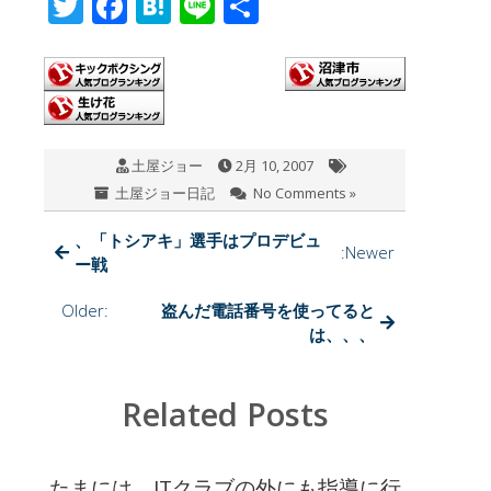
T
F
H
Li
共
wi
ac
at
n
有
tt
e
e
e
er
b
n
o
a
土屋ジョー
2月 10, 2007
o
土屋ジョー日記
No Comments »
k
、「トシアキ」選手はプロデビュ
:Newer
ー戦
Older:
盗んだ電話番号を使ってると
は、、、
Related Posts
たまには、JTクラブの外にも指導に行