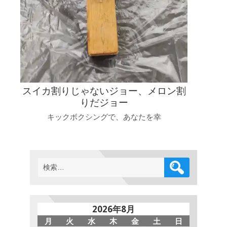
スイカ割りじゃないジョー、メロン割
りだジョー
キックボクシングで、あなたを幸
検
索:
2026年8月
月
火
水
木
金
土
日