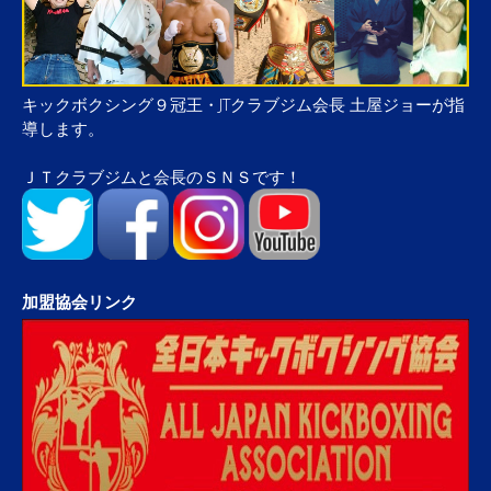
キックボクシング９冠王・JTクラブジム会長 土屋ジョーが指
導します。
ＪＴクラブジムと会長のＳＮＳです！
加盟協会リンク