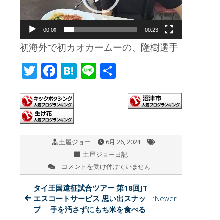
レ
ー
00:00
00:23
ヤ
初海外で初カオカームーの、隆樹選手
ー
T
F
H
Li
共
wi
ac
at
n
有
tt
e
e
e
er
b
n
o
a
土屋ジョー
6月 26, 2024
o
土屋ジョー日記
k
コメントを受け付けていません
タ
イ
王
タイ王国遠征試合ツアー 第18回JT
国
エスコートサービス 思い出スナッ
:Newer
遠
プ 手を汚さずにもち米を食べる
征