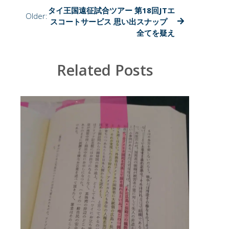
試
タイ王国遠征試合ツアー 第18回JTエ
合
Older:
スコートサービス 思い出スナップ
ツ
全てを疑え
ア
ー
第
18
Related Posts
回
JT
エ
ス
コ
ー
ト
サ
ー
ビ
ス
思
い
出
ス
ナ
ッ