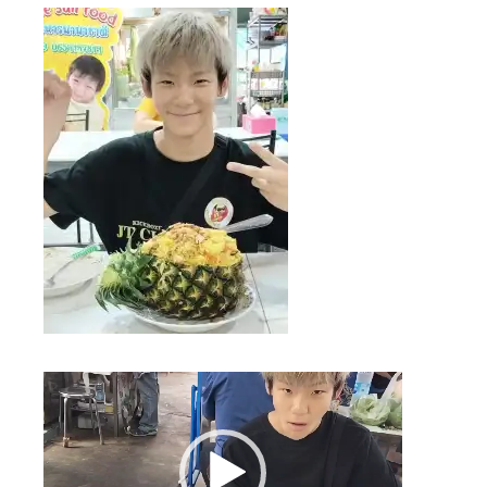
動
画
プ