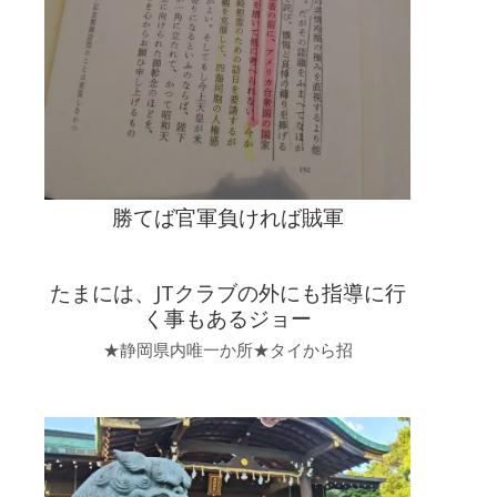
プ
初
め
て
の
海
外
の、
な
り
勝てば官軍負ければ賊軍
た
て
13
たまには、JTクラブの外にも指導に行
才
は
く事もあるジョー
★静岡県内唯一か所★タイから招