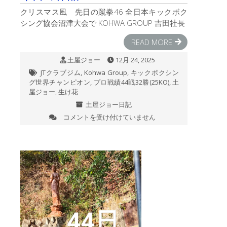
クリスマス風 先日の蹴拳46 全日本キックボク
シング協会沼津大会で KOHWA GROUP 吉田社長
READ MORE
土屋ジョー
12月 24, 2025
JTクラブジム
,
Kohwa Group
,
キックボクシン
グ世界チャンピオン
,
プロ戦績44戦32勝(25KO)
,
土
屋ジョー
,
生け花
土屋ジョー日記
コメントを受け付けていません
今
日
の
作
品
は