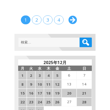
は、
興
亜
観
1
2
3
4
音
の
慰
霊
検
祭
索:
で
し
た。
目
2025年12月
指
月
火
水
木
金
土
日
せ
100
6
7
1
2
3
4
5
日
13
14
8
9
参
10
11
12
り
15
16
17
18
19
20
21
残
り
27
22
23
24
25
26
28
56
日