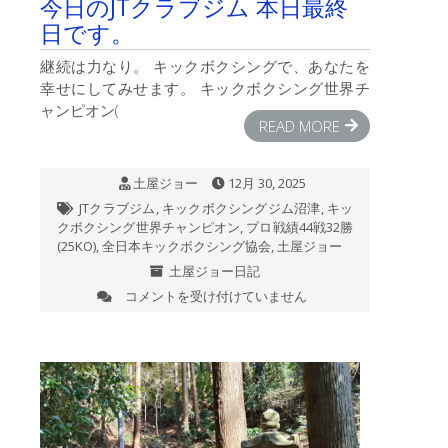
今日のJTクラブジム 本日最終
士
日です。
山
は
継続は力なり。 キックボクシングで、あなたを
幸せにしてみせます。 キックボクシング世界チ
ャンピオン(
READ MORE
土屋ジョー
12月 30, 2025
JTクラブジム
,
キックボクシングジム沼津
,
キッ
クボクシング世界チャンピオン
,
プロ戦績44戦32勝
(25KO)
,
全日本キックボクシング協会
,
土屋ジョー
土屋ジョー日記
コメントを受け付けていません
今
日
の
JT
ク
ラ
ブ
ジ