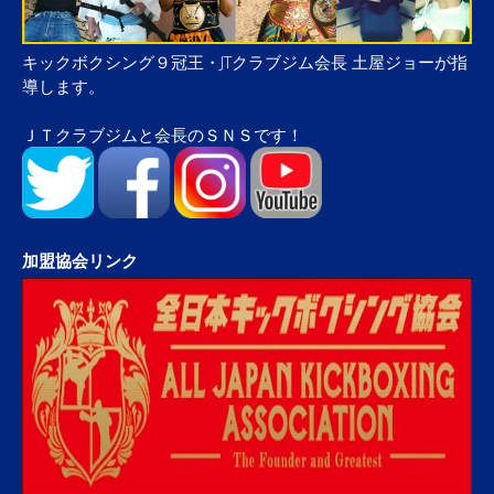
キックボクシング９冠王・JTクラブジム会長 土屋ジョーが指
導します。
ＪＴクラブジムと会長のＳＮＳです！
加盟協会リンク