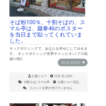
り
残
り
55
そば粉100％、十割そばの、ス
日
は
マル亭は、蹴拳46のポスター
を当日まで貼ってくれていま
した。
キックボクシングで、あなたを幸せにしてみせま
す。 キックボクシング世界チャンピオン(プロ戦
績44戦3
READ MORE
土屋ジョー
12月 26, 2025
10割そば
,
スマル亭
土屋ジョー日記
コメントを受け付けていません
そ
ば
粉
100％、