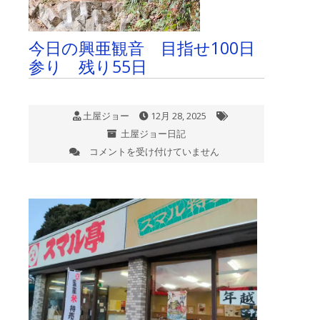
会
後
楽
今日の興亜観音 目指せ100日
園
ホ
参り 残り55日
ー
ル
大
会
土屋ジョー
12月 28, 2025
SAMURAI
土屋ジョー日記
WARRIORS
コメントを受け付けていません
挑
今
戦
日
4th
の
12
興
月
亜
28
観
日
音
(日)
目
は
指
せ
100
日
参