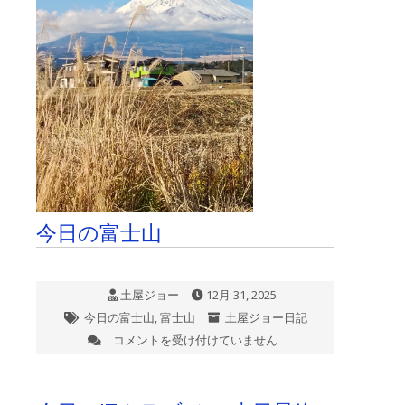
の
一
時
期
国
は
今日の富士山
土屋ジョー
12月 31, 2025
今日の富士山
,
富士山
土屋ジョー日記
コメントを受け付けていません
今
日
の
富