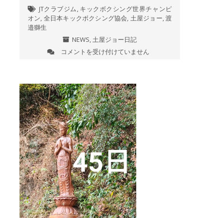
JTクラブジム
,
キックボクシング世界チャンピ
オン
,
全日本キックボクシング協会
,
土屋ジョー
,
渡
邉獅生
NEWS
,
土屋ジョー日記
コメントを受け付けていません
第
292
戦
JT
祭
り
全
日
本
キ
ッ
ク
ボ
ク
シ
ン
グ
協