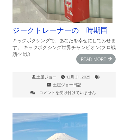
ジークトレーナーの一時期国
キックボクシングで、あなたを幸せにしてみせま
す。 キックボクシング世界チャンピオン(プロ戦
績44戦3
READ MORE
土屋ジョー
12月 31, 2025
土屋ジョー日記
コメントを受け付けていません
ジ
ー
ク
ト
レ
ー
ナ
ー