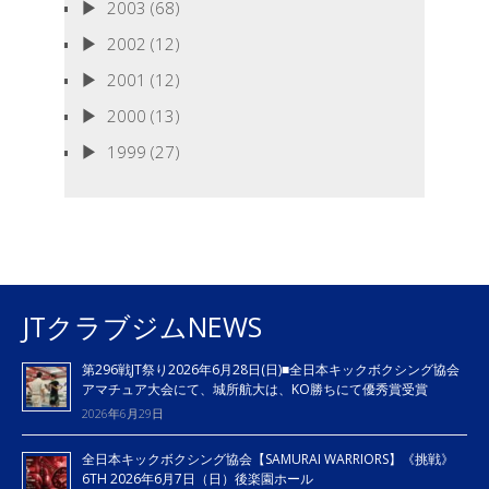
2003
(68)
2002
(12)
2001
(12)
2000
(13)
1999
(27)
JTクラブジムNEWS
第296戦JT祭り2026年6月28日(日)■全日本キックボクシング協会
アマチュア大会にて、城所航大は、KO勝ちにて優秀賞受賞
2026年6月29日
全日本キックボクシング協会【SAMURAI WARRIORS】《挑戦》
6TH 2026年6月7日（日）後楽園ホール