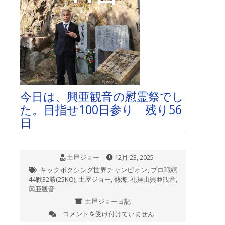
今日は、興亜観音の慰霊祭でし
た。目指せ100日参り 残り56
日
土屋ジョー
12月 23, 2025
キックボクシング世界チャンピオン
,
プロ戦績
44戦32勝(25KO)
,
土屋ジョー
,
熱海
,
礼拝山興亜観音
,
興亜観音
土屋ジョー日記
コメントを受け付けていません
今
日