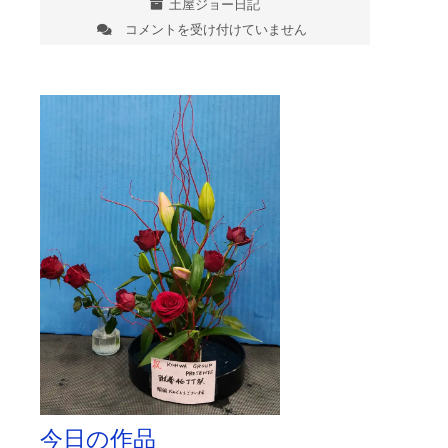
土屋ジョー日記
っ
コメントを受け付けていません
て
護
く
国
れ
寺
て
は
い
ま
し
た。
は
今日の作品