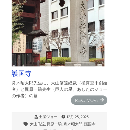
十
割
そ
ば
の、
ス
マ
ル
亭
は、
蹴
拳
46
護国寺
の
ポ
舟木昭太郎先生に、大山倍達総裁（極真空手創始
ス
者）と梶原一騎先生（巨人の星、あしたのジョー
タ
ー
の作者）の墓
を
READ MORE
当
日
ま
土屋ジョー
12月 25, 2025
で
大山倍達
,
梶原一騎
,
舟木昭太郎
,
護国寺
貼