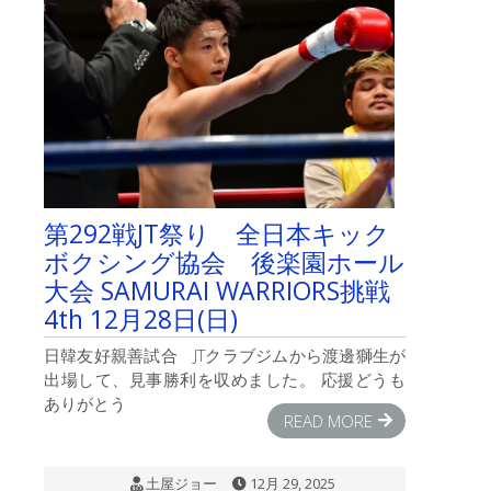
観
音
目
指
せ
100
日
参
り
残
り
第292戦JT祭り 全日本キック
54
ボクシング協会 後楽園ホール
日
は
大会 SAMURAI WARRIORS挑戦
4th 12月28日(日)
日韓友好親善試合 JTクラブジムから渡邊獅生が
出場して、見事勝利を収めました。 応援どうも
ありがとう
READ MORE
土屋ジョー
12月 29, 2025