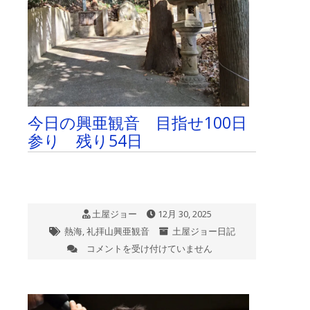
ム
本
日
最
終
日
で
す。
は
今日の興亜観音 目指せ100日
参り 残り54日
土屋ジョー
12月 30, 2025
熱海
,
礼拝山興亜観音
土屋ジョー日記
コメントを受け付けていません
今
日
の
興
亜