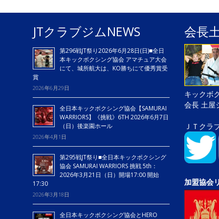
JTクラブジムNEWS
会長
第296戦JT祭り2026年6月28日(日)■全日
本キックボクシング協会 アマチュア大会
にて、城所航大は、KO勝ちにて優秀賞受
賞
2026年6月29日
キックボク
会長 土
全日本キックボクシング協会【SAMURAI
WARRIORS】《挑戦》6TH 2026年6月7日
ＪＴクラ
（日）後楽園ホール
2026年4月1日
第295戦JT祭り■全日本キックボクシング
協会 SAMURAI WARRIORS 挑戦 5th：
2026年3月21日（日）開場17:00 開始
加盟協会
17:30
2026年3月18日
全日本キックボクシング協会とHERO