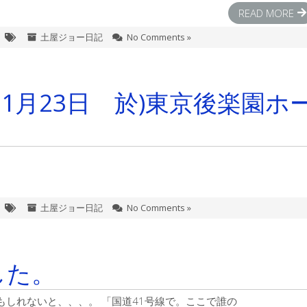
READ MORE
土屋ジョー日記
No Comments »
11月23日 於)東京後楽園ホ
土屋ジョー日記
No Comments »
した。
しれないと、、、。 「国道41号線で。ここで誰の