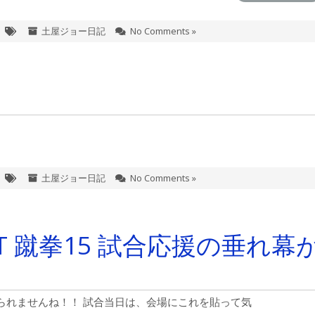
土屋ジョー日記
No Comments »
土屋ジョー日記
No Comments »
HT 蹴拳15 試合応援の垂れ幕
られませんね！！ 試合当日は、会場にこれを貼って気