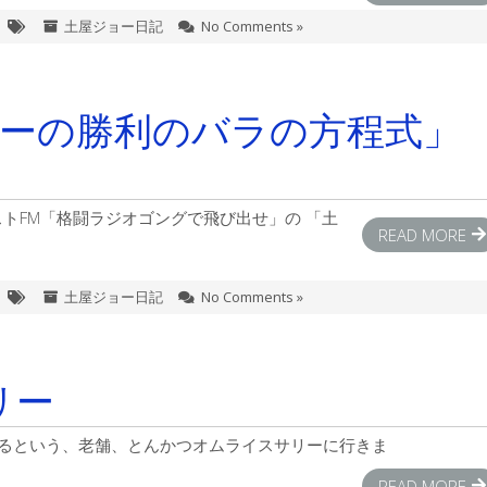
土屋ジョー日記
No Comments »
屋ジョーの勝利のバラの方程式」
ストFM「格闘ラジオゴングで飛び出せ」の 「土
READ MORE
土屋ジョー日記
No Comments »
リー
いるという、老舗、とんかつオムライスサリーに行きま
READ MORE