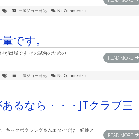
土屋ジョー日記
No Comments »
計量です。
会に勝也が出場です その試合のための
READ MORE
土屋ジョー日記
No Comments »
あるなら・・・JTクラブ三
。
講師は、キックボクシング＆ムエタイでは、経験と
READ MORE