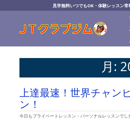
Skip
見学無料いつでもOK・体験レッスン常
to
Content
月:
2
上達最速！世界チャン
ン！
今日もプライベートレッスン・パーソナルレッスンでし