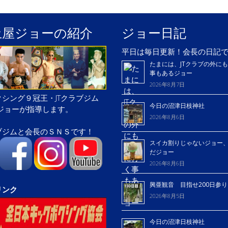
土屋ジョーの紹介
ジョー日記
平日は毎日更新！会長の日記
たまには、JTクラブの外に
事もあるジョー
2026年8月7日
シング９冠王・JTクラブジム
今日の沼津日枝神社
屋ジョーが指導します。
2026年8月6日
ブジムと会長のＳＮＳです！
スイカ割りじゃないジョー
だジョー
2026年8月6日
興亜観音 目指せ200日参
リンク
2026年8月5日
今日の沼津日枝神社