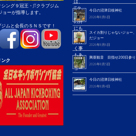
シング９冠王・JTクラブジム
今日の沼津日枝神社
屋ジョーが指導します。
2026年8月6日
ブジムと会長のＳＮＳです！
スイカ割りじゃないジョー
だジョー
2026年8月6日
興亜観音 目指せ200日参
リンク
2026年8月5日
今日の沼津日枝神社
2026年8月4日