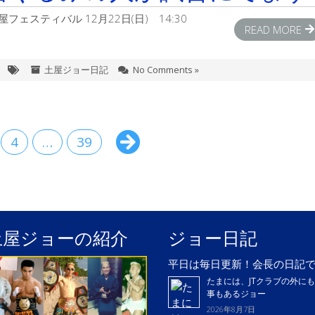
スティバル 12月22日(日) 14:30
READ MORE
土屋ジョー日記
No Comments »
4
…
39
土屋ジョーの紹介
ジョー日記
平日は毎日更新！会長の日記
たまには、JTクラブの外に
事もあるジョー
2026年8月7日