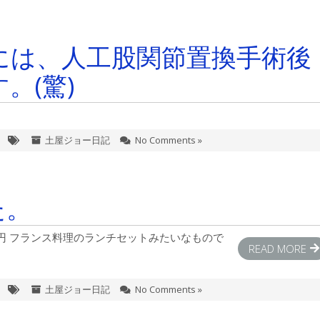
には、人工股関節置換手術後
。(驚)
土屋ジョー日記
No Comments »
た。
0円 フランス料理のランチセットみたいなもので
READ MORE
土屋ジョー日記
No Comments »