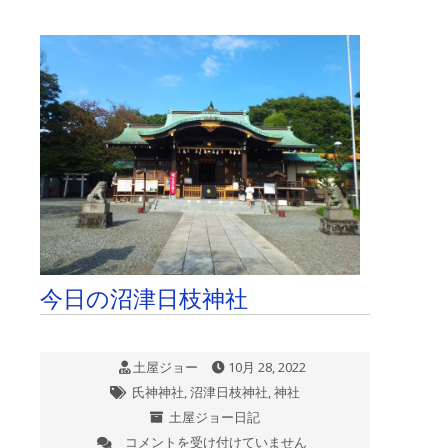
の
沼
津
日
枝
神
社
は
今日の沼津日枝神社
土屋ジョー
10月 28, 2022
氏神神社
,
沼津日枝神社
,
神社
土屋ジョー日記
コメントを受け付けていません
今