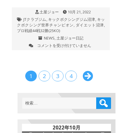
て、
勉
土屋ジョー
10月 21, 2022
強
JTクラブジム
,
キックボクシングジム沼津
,
キッ
し
クボクシング世界チャンピオン
,
ダイエット沼津
,
よ
プロ戦績44戦32勝(25KO)
う!
～
NEWS
,
土屋ジョー日記
は
コメントを受け付けていません
第
253
戦・
JT
祭
り
1
2
3
4
2022
年
10
月
検
23
索:
日
(日)
「第
50
2022年10月
回