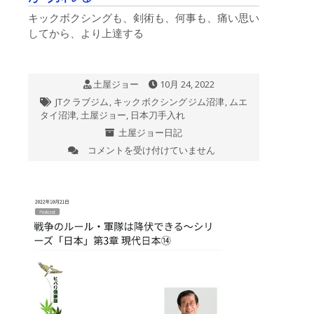
キックボクシングも、剣術も、何事も、痛い思い
してから、より上達する
土屋ジョー
10月 24, 2022
JTクラブジム
,
キックボクシングジム沼津
,
ムエ
タイ沼津
,
土屋ジョー
,
日本刀手入れ
土屋ジョー日記
コメントを受け付けていません
日
本
刀
を
手
入
れ
し
て
い
た
ら、
指