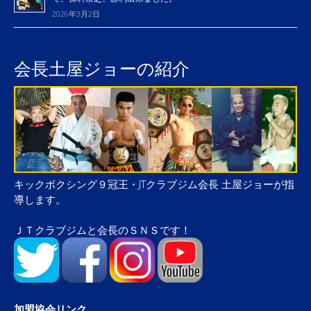
2026年3月2日
会長土屋ジョーの紹介
キックボクシング９冠王・JTクラブジム会長 土屋ジョーが指
導します。
ＪＴクラブジムと会長のＳＮＳです！
加盟協会リンク