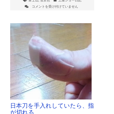
富士山
,
雪景色
土屋ジョー日記
コメントを受け付けていません
今
日
の
富
士
山
は
日本刀を手入れしていたら、指
が切れる