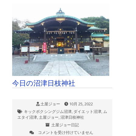
項
国
益
最
前
線
の
中
で、
絶
賛
し
て
い
今日の沼津日枝神社
た
神
社
「馬
土屋ジョー
10月 25, 2022
橋
稲
キックボクシングジム沼津
,
ダイエット沼津
,
ム
荷
エタイ沼津
,
土屋ジョー
,
沼津日枝神社
神
土屋ジョー日記
社」
コメントを受け付けていません
今
で