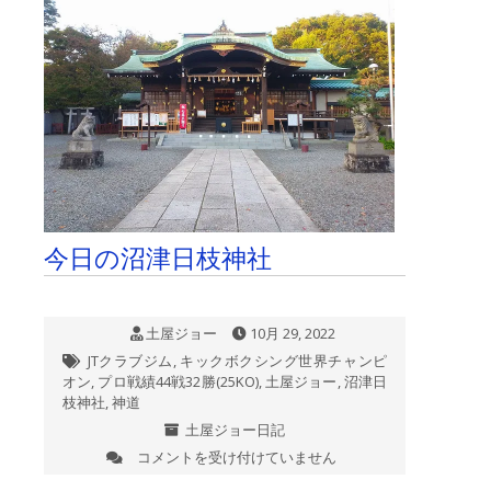
ラ
ブ
ジ
ム
は
今日の沼津日枝神社
土屋ジョー
10月 29, 2022
JTクラブジム
,
キックボクシング世界チャンピ
オン
,
プロ戦績44戦32勝(25KO)
,
土屋ジョー
,
沼津日
枝神社
,
神道
土屋ジョー日記
コメントを受け付けていません
今
日