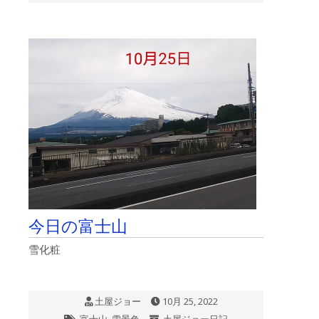
日
祈
の
祷
沼
は
津
日
枝
神
社
は
今日の富士山
雪化粧
土屋ジョー
10月 25, 2022