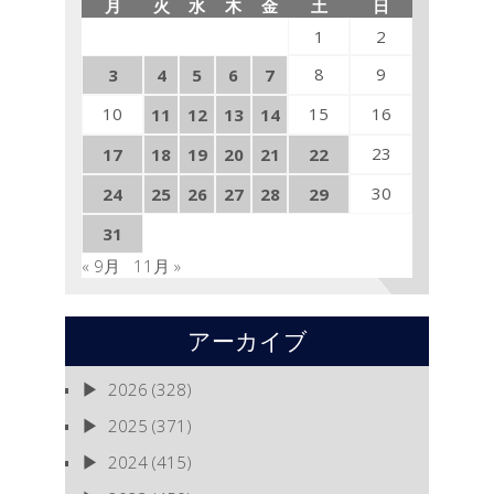
月
火
水
木
金
土
日
K-
1
1
2
ア
8
9
3
4
5
6
7
マ
チ
10
15
16
11
12
13
14
ュ
ア」
23
17
18
19
20
21
22
東
京・
30
24
25
26
27
28
29
GSP
に
31
5
« 9月
11月 »
人
出
場
は
アーカイブ
2026
(328)
2025
(371)
2024
(415)