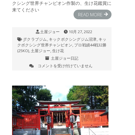
クシング世界チャンピオン作製の、生け花鑑賞に
来てください
READ MORE
土屋ジョー
10月 27, 2022
JTクラブジム
,
キックボクシングジム沼津
,
キッ
クボクシング世界チャンピオン
,
プロ戦績44戦32勝
(25KO)
,
土屋ジョー
,
生け花
土屋ジョー日記
コメントを受け付けていません
今
日
の
作
品
は