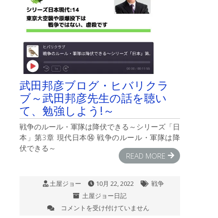
が
切
れ
る
は
武田邦彦ブログ・ヒバリクラ
ブ～武田邦彦先生の話を聴い
て、勉強しよう!～
戦争のルール・軍隊は降伏できる～シリーズ「日
本」第3章 現代日本⑭ 戦争のルール・軍隊は降
伏できる～
READ MORE
土屋ジョー
10月 22, 2022
戦争
土屋ジョー日記
コメントを受け付けていません
武