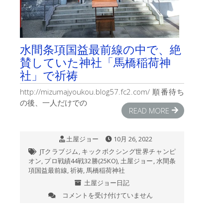
水間条項国益最前線の中で、絶
賛していた神社「馬橋稲荷神
社」で祈祷
http://mizumajyoukou.blog57.fc2.com/ 順番待ち
の後、一人だけでの
READ MORE
土屋ジョー
10月 26, 2022
JTクラブジム
,
キックボクシング世界チャンピ
オン
,
プロ戦績44戦32勝(25KO)
,
土屋ジョー
,
水間条
項国益最前線
,
祈祷
,
馬橋稲荷神社
土屋ジョー日記
コメントを受け付けていません
水
間
条