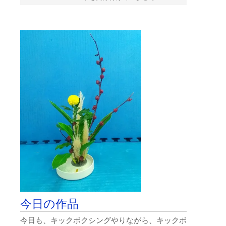
日
の
沼
津
日
枝
神
社
は
今日の作品
今日も、キックボクシングやりながら、キックボ