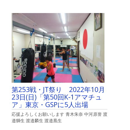
田
邦
彦
ブ
ロ
グ・
ヒ
バ
リ
ク
ラ
ブ
～
武
田
邦
第253戦・JT祭り 2022年10月
彦
先
23日(日)「第50回K-1アマチュ
生
ア」東京・GSPに5人出場
の
話
応援よろしくお願いします 青木朱奈 中河原誉 渡
を
邉獅生 渡邉麟生 渡邉凰生
聴
い