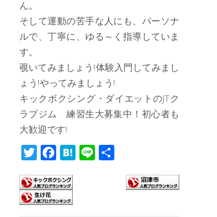
ん。
そして運動の苦手な人にも、パーソナ
ルで、丁寧に、ゆる～く指導していま
す。
覗いてみましょう!体験入門してみまし
ょう!やってみましょう!
キックボクシング・ダイエットのJTク
ラブジム 練習生大募集中！初心者も
大歓迎です!
T
F
H
Li
共
wi
ac
at
n
有
tt
e
e
e
er
b
n
o
a