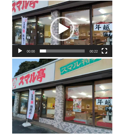
動
画
プ
レ
ー
00:00
00:22
ヤ
ー