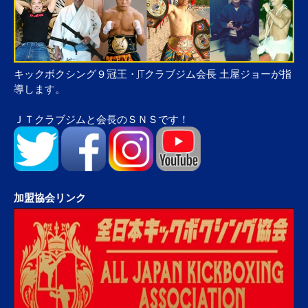
キックボクシング９冠王・JTクラブジム会長 土屋ジョーが指
導します。
ＪＴクラブジムと会長のＳＮＳです！
加盟協会リンク