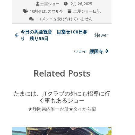
土屋ジョー
12月 26, 2025
o
10割そば
,
スマル亭
土屋ジョー日記
k
コメントを受け付けていません
そ
ば
粉
今日の興亜観音 目指せ100日参
:Newer
100％、
り 残り55日
十
割
Older:
護国寺
そ
ば
の、
Related Posts
ス
マ
ル
亭
たまには、JTクラブの外にも指導に行
は、
く事もあるジョー
蹴
拳
★静岡県内唯一か所★タイから招
46
の
ポ
ス
タ