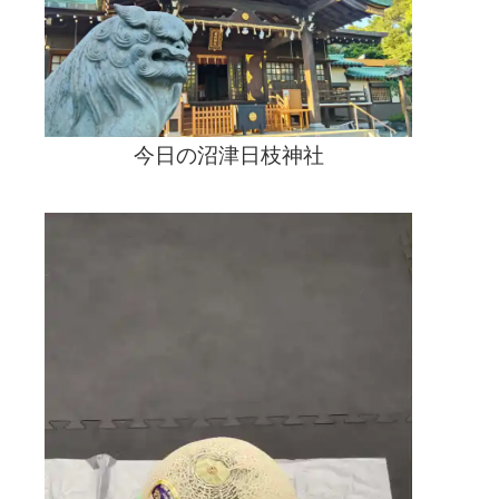
ー
を
当
日
ま
で
貼
今日の沼津日枝神社
っ
て
く
れ
て
い
ま
し
た。
は