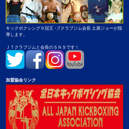
キックボクシング９冠王・JTクラブジム会長 土屋ジョーが指
導します。
ＪＴクラブジムと会長のＳＮＳです！
加盟協会リンク