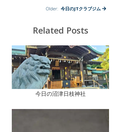
ー
ス
Older:
今日のJTクラブジム
を
世
界
Related Posts
へ！
は
今日の沼津日枝神社