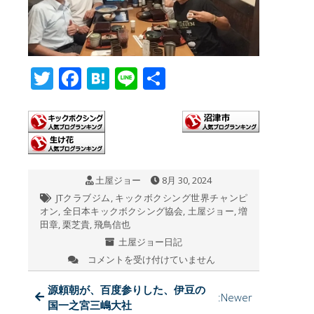
T
F
H
Li
共
wi
ac
at
n
有
tt
e
e
e
er
b
n
o
a
土屋ジョー
8月 30, 2024
o
JTクラブジム
,
キックボクシング世界チャンピ
k
オン
,
全日本キックボクシング協会
,
土屋ジョー
,
増
田章
,
栗芝貴
,
飛鳥信也
土屋ジョー日記
コメントを受け付けていません
凄
い！
裏
源頼朝が、百度参りした、伊豆の
:Newer
ピ
国一之宮三嶋大社