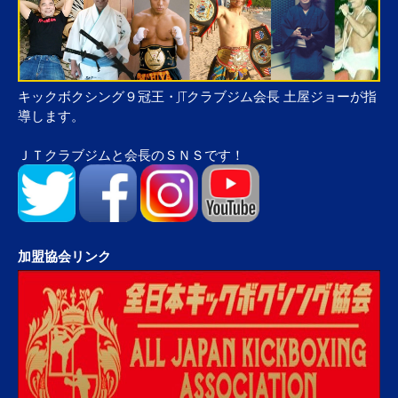
キックボクシング９冠王・JTクラブジム会長 土屋ジョーが指
導します。
ＪＴクラブジムと会長のＳＮＳです！
加盟協会リンク