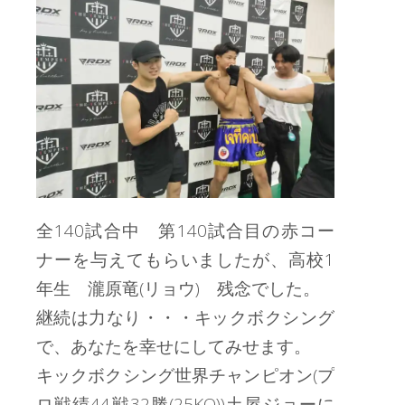
全140試合中 第140試合目の赤コー
ナーを与えてもらいましたが、高校1
年生 瀧原竜(リョウ) 残念でした。
継続は力なり・・・キックボクシング
で、あなたを幸せにしてみせます。
キックボクシング世界チャンピオン(プ
ロ戦績44戦32勝(25KO))土屋ジョーに