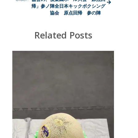
2024
帰」参ノ陣全日本キックボクシング
年
協会 原点回帰 参の陣
9
月
8
日
Related Posts
(日)
『THE
TEMPEST』
第
１
回
ア
マ
チ
ュ
ア
大
会
は