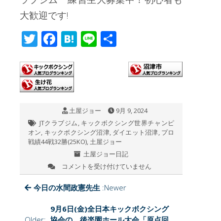
大歓迎です!
T
F
H
Li
共
wi
ac
at
n
有
tt
e
e
e
er
b
n
o
a
土屋ジョー
9月 9, 2024
o
JTクラブジム
,
キックボクシング世界チャンピ
k
オン
,
キックボクシング沼津
,
ダイエット沼津
,
プロ
戦績44戦32勝(25KO)
,
土屋ジョー
土屋ジョー日記
コメントを受け付けていません
第
278
戦
今日の水間政憲先生
:Newer
JT
祭
9月6日(金)全日本キックボクシング
り
Older:
協会の、後楽園ホール大会「原点回