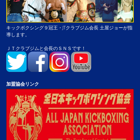
キックボクシング９冠王・JTクラブジム会長 土屋ジョーが指
導します。
ＪＴクラブジムと会長のＳＮＳです！
加盟協会リンク