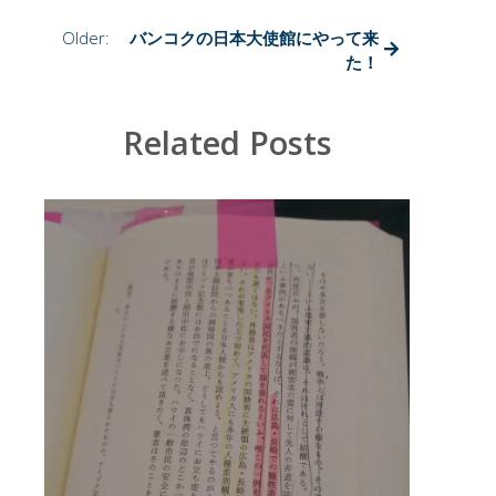
交
通
Older:
バンコクの日本大使館にやって来
違
た！
反
事
情。
Related Posts
は