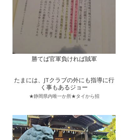
勝てば官軍負ければ賊軍
たまには、JTクラブの外にも指導に行
く事もあるジョー
★静岡県内唯一か所★タイから招