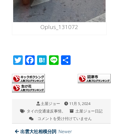
Oplus_131072
T
F
H
Li
共
wi
ac
at
n
有
tt
e
e
e
er
b
n
o
a
土屋ジョー
11月 5, 2024
o
タイの交通違反事情。
土屋ジョー日記
k
コメントを受け付けていません
タ
イ
の
出雲大社相模分詞
:Newer