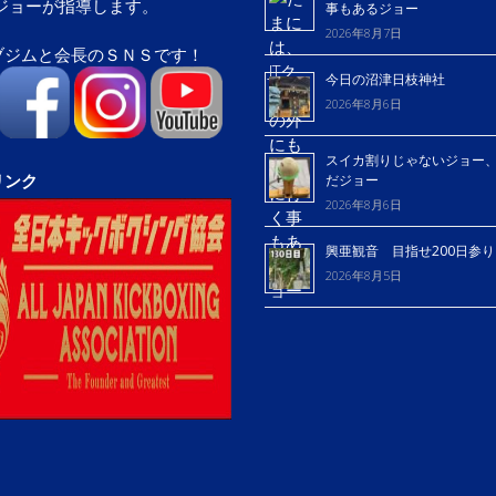
屋ジョーが指導します。
事もあるジョー
2026年8月7日
ブジムと会長のＳＮＳです！
今日の沼津日枝神社
2026年8月6日
スイカ割りじゃないジョー
リンク
だジョー
2026年8月6日
興亜観音 目指せ200日参
2026年8月5日