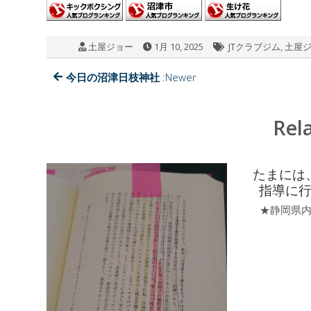
tt
e
e
e
er
b
n
土屋ジョー
1月 10, 2025
JTクラブジム
,
土屋
o
a
o
今日の沼津日枝神社
:Newer
k
Rel
たまには
指導に
★静岡県