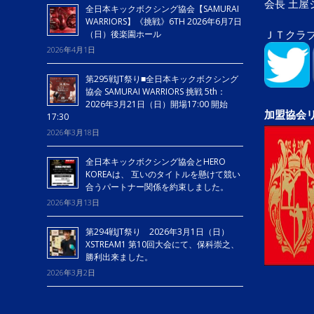
会長 土
全日本キックボクシング協会【SAMURAI
WARRIORS】《挑戦》6TH 2026年6月7日
ＪＴクラ
（日）後楽園ホール
2026年4月1日
第295戦JT祭り■全日本キックボクシング
協会 SAMURAI WARRIORS 挑戦 5th：
2026年3月21日（日）開場17:00 開始
加盟協会
17:30
2026年3月18日
全日本キックボクシング協会とHERO
KOREAは、 互いのタイトルを懸けて競い
合うパートナー関係を約束しました。
2026年3月13日
第294戦JT祭り 2026年3月1日（日）
XSTREAM1 第10回大会にて、保科崇之、
勝利出来ました。
2026年3月2日