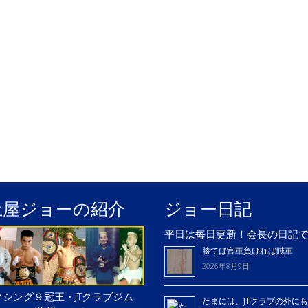
土屋ジョーの紹介
ジョー日記
平日は毎日更新！会長の日記
勝てば官軍負ければ賊軍
2026年8月9日
シング９冠王・JTクラブジム
たまには、JTクラブの外に