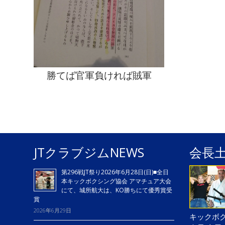
勝てば官軍負ければ賊軍
JTクラブジムNEWS
会長
第296戦JT祭り2026年6月28日(日)■全日
本キックボクシング協会 アマチュア大会
にて、城所航大は、KO勝ちにて優秀賞受
賞
2026年6月29日
キックボク