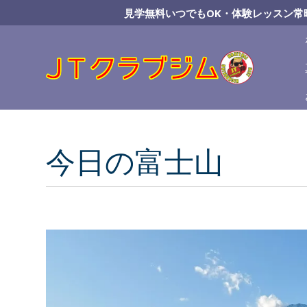
Skip
見学無料いつでもOK・体験レッスン常
to
Content
今日の富士山