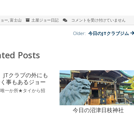
ジョー
,
富士山
土屋ジョー日記
コメントを受け付けていません
今
日
の
Older:
今日のJTクラブジム
富
士
山
ated Posts
は
、JTクラブの外にも
行く事もあるジョー
内唯一か所★タイから招
今日の沼津日枝神社