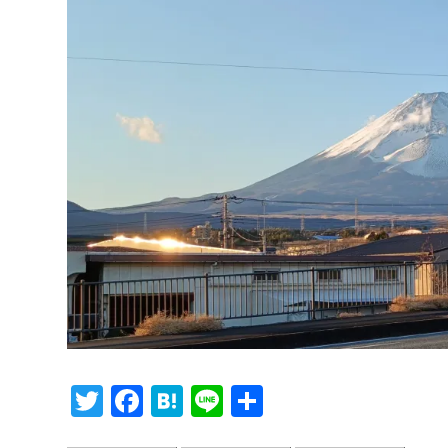
T
F
H
Li
共
wi
ac
at
n
有