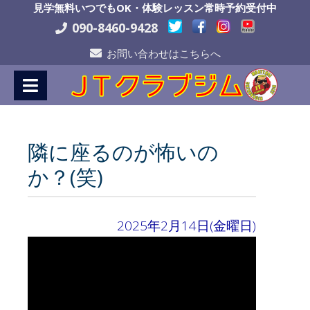
Skip
見学無料いつでもOK・体験レッスン常時予約受付中
to
090-8460-9428
Content
お問い合わせはこちらへ
隣に座るのが怖いの
か？(笑)
2025年2月14日(金曜日)
動
画
プ