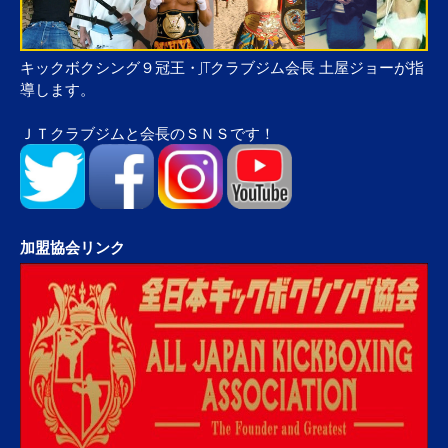
キックボクシング９冠王・JTクラブジム会長 土屋ジョーが指
導します。
ＪＴクラブジムと会長のＳＮＳです！
加盟協会リンク