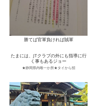
勝てば官軍負ければ賊軍
たまには、JTクラブの外にも指導に行
く事もあるジョー
★静岡県内唯一か所★タイから招