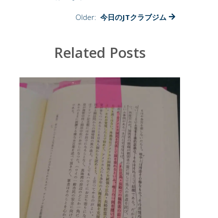
の
が
Older:
今日のJTクラブジム
怖
い
の
Related Posts
か？
(笑)
は