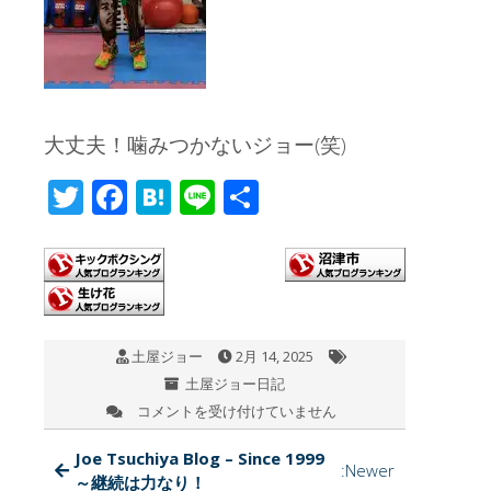
大丈夫！噛みつかないジョー(笑)
T
F
H
Li
共
wi
ac
at
n
有
tt
e
e
e
er
b
n
o
a
土屋ジョー
2月 14, 2025
o
土屋ジョー日記
k
コメントを受け付けていません
隣
に
座
Joe Tsuchiya Blog – Since 1999
:Newer
る
～継続は力なり！