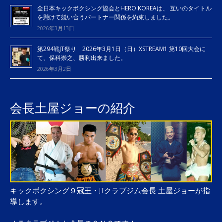
全日本キックボクシング協会とHERO KOREAは、 互いのタイトル
を懸けて競い合うパートナー関係を約束しました。
2026年3月13日
第294戦JT祭り 2026年3月1日（日）XSTREAM1 第10回大会に
て、保科崇之、勝利出来ました。
2026年3月2日
会長土屋ジョーの紹介
キックボクシング９冠王・JTクラブジム会長 土屋ジョーが指
導します。