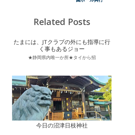
社
は
Related Posts
たまには、JTクラブの外にも指導に行
く事もあるジョー
★静岡県内唯一か所★タイから招
今日の沼津日枝神社