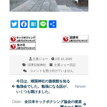
T
F
H
Li
共
wi
ac
at
n
有
tt
e
e
e
er
b
n
o
a
土屋ジョー
2月 22, 2025
o
沼津日枝神社
土屋ジョー日記
k
コメントを受け付けていません
今
日
の
今日は、靖国神社の遊就館を知る
沼
勉強会でした。勉強になる話が、
:Newer
津
いくつも聴けました。
日
枝
Older:
全日本キックボクシング協会の後楽
神
園ホール興行