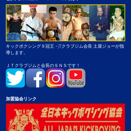
キックボクシング９冠王・JTクラブジム会長 土屋ジョーが指
導します。
ＪＴクラブジムと会長のＳＮＳです！
加盟協会リンク