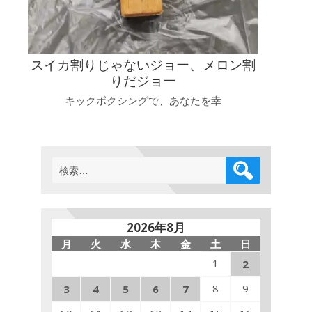
スイカ割りじゃないジョー、メロン割
りだジョー
キックボクシングで、あなたを幸
検
索:
2026年8月
月
火
水
木
金
土
日
1
2
8
9
3
4
5
6
7