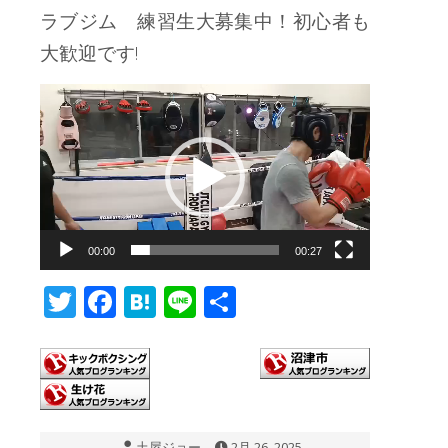
ラブジム 練習生大募集中！初心者も
大歓迎です!
動
画
プ
レ
ー
00:00
00:27
ヤ
ー
T
F
H
Li
共
wi
ac
at
n
有
tt
e
e
e
er
b
n
o
a
土屋ジョー
2月 26, 2025