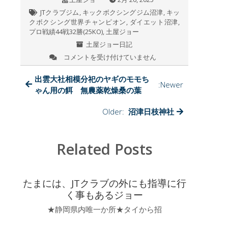
o
JTクラブジム
,
キックボクシングジム沼津
,
キッ
k
クボクシング世界チャンピオン
,
ダイエット沼津
,
プロ戦績44戦32勝(25KO)
,
土屋ジョー
土屋ジョー日記
コメントを受け付けていません
今
日
の
出雲大社相模分祀のヤギのモモち
:Newer
JT
ゃん用の餌 無農薬乾燥桑の葉
ク
ラ
Older:
沼津日枝神社
ブ
ジ
ム
Related Posts
は
たまには、JTクラブの外にも指導に行
く事もあるジョー
★静岡県内唯一か所★タイから招