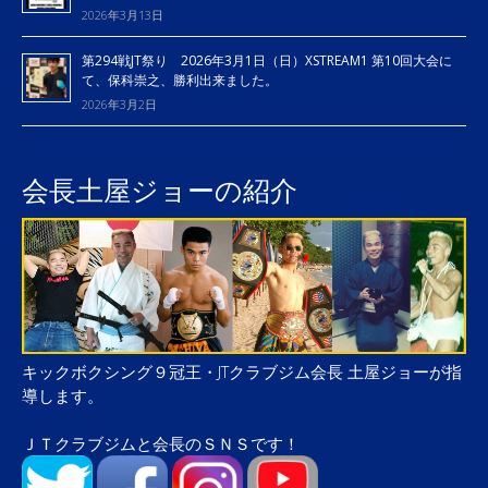
2026年3月13日
第294戦JT祭り 2026年3月1日（日）XSTREAM1 第10回大会に
て、保科崇之、勝利出来ました。
2026年3月2日
会長土屋ジョーの紹介
キックボクシング９冠王・JTクラブジム会長 土屋ジョーが指
導します。
ＪＴクラブジムと会長のＳＮＳです！