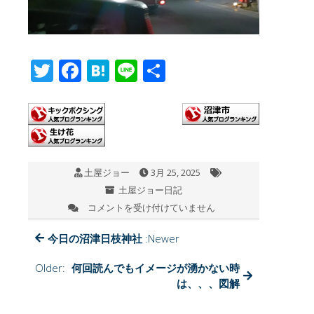
T
F
H
Li
共
wi
ac
at
n
有
tt
e
e
e
er
b
n
o
a
土屋ジョー
3月 25, 2025
o
土屋ジョー日記
k
コメントを受け付けていません
？
は
今日の沼津日枝神社
:Newer
Older:
何回読んでもイメージが湧かない時
は、、、図解