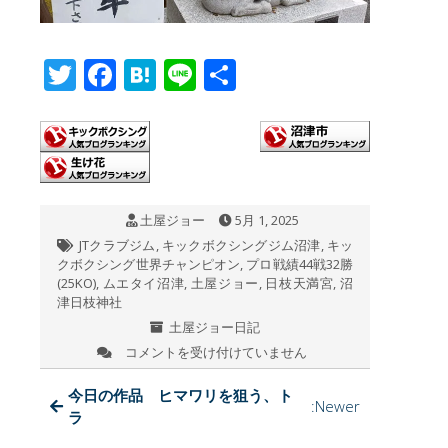
T
F
H
Li
共
wi
ac
at
n
有
tt
e
e
e
er
b
n
o
a
土屋ジョー
5月 1, 2025
o
JTクラブジム
,
キックボクシングジム沼津
,
キッ
k
クボクシング世界チャンピオン
,
プロ戦績44戦32勝
(25KO)
,
ムエタイ沼津
,
土屋ジョー
,
日枝天満宮
,
沼
津日枝神社
土屋ジョー日記
コメントを受け付けていません
今
日
の
今日の作品 ヒマワリを狙う、ト
:Newer
沼
ラ
津