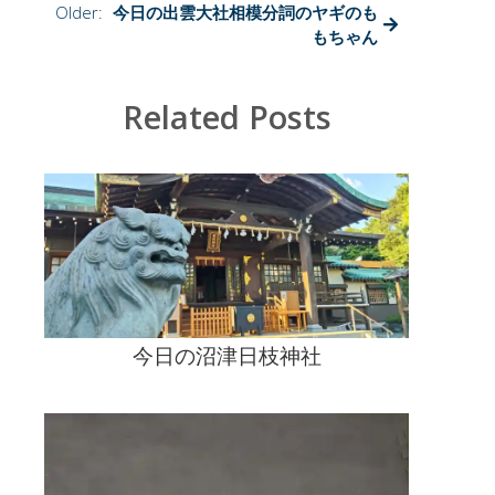
日
Older:
今日の出雲大社相模分詞のヤギのも
枝
もちゃん
神
社
は
Related Posts
今日の沼津日枝神社