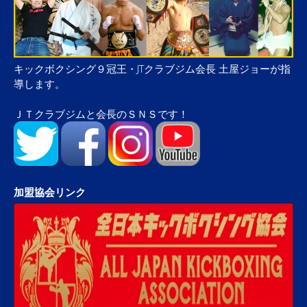
キックボクシング９冠王・JTクラブジム会長 土屋ジョーが指
導します。
ＪＴクラブジムと会長のＳＮＳです！
加盟協会リンク