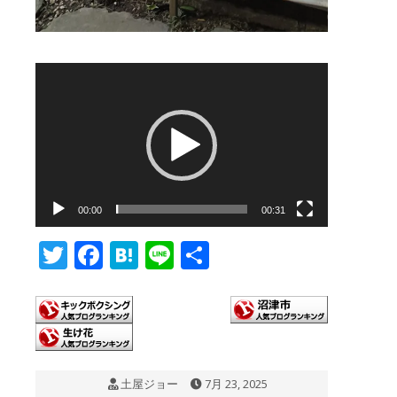
動
画
プ
レ
ー
00:00
00:31
ヤ
ー
T
F
H
Li
共
wi
ac
at
n
有
tt
e
e
e
er
b
n
o
a
土屋ジョー
7月 23, 2025
o