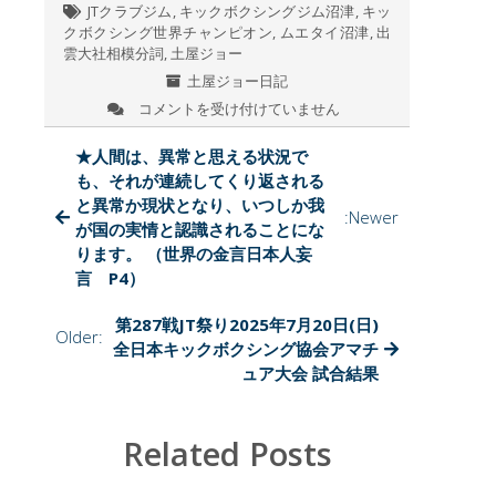
JTクラブジム
,
キックボクシングジム沼津
,
キッ
k
クボクシング世界チャンピオン
,
ムエタイ沼津
,
出
雲大社相模分詞
,
土屋ジョー
土屋ジョー日記
コメントを受け付けていません
今
日
の
★人間は、異常と思える状況で
出
も、それが連続してくり返される
雲
と異常か現状となり、いつしか我
:Newer
大
が国の実情と認識されることにな
社
ります。 （世界の金言日本人妄
相
言 P4）
模
分
詞
第287戦JT祭り2025年7月20日(日)
Older:
の
全日本キックボクシング協会アマチ
ヤ
ュア大会 試合結果
ギ
の
も
Related Posts
も
ち
ゃ