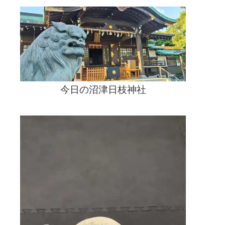
ん
は
今日の沼津日枝神社