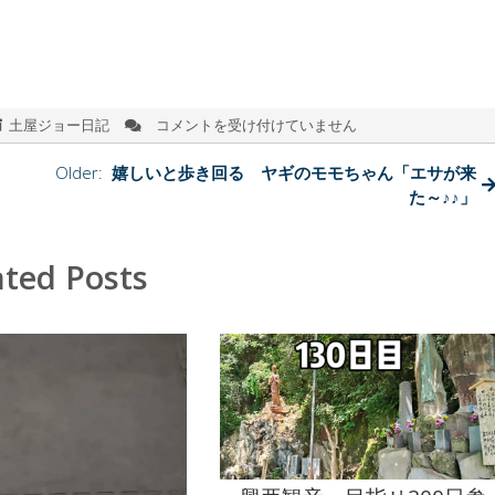
土屋ジョー日記
コメントを受け付けていません
セ
ミ
を
Older:
嬉しいと歩き回る ヤギのモモちゃん「エサが来
食
た～♪♪」
べ
る
シ
ated Posts
ー
ン
は