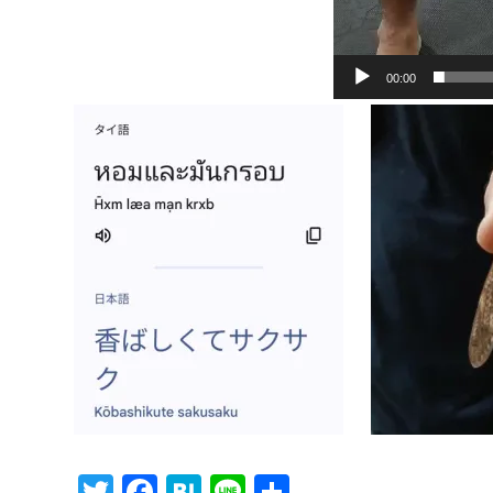
00:00
T
F
H
Li
共