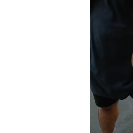
ー
ヤ
ー