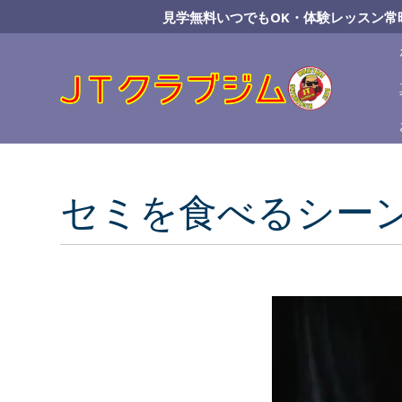
Skip
見学無料いつでもOK・体験レッスン常
to
Content
セミを食べるシー
動
画
プ
レ