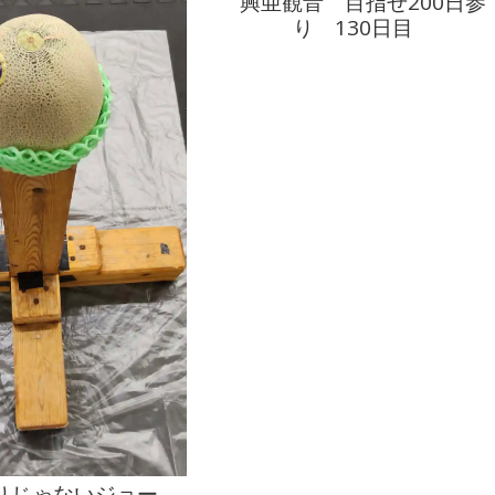
興亜観音 目指せ200日参
り 130日目
りじゃないジョー、