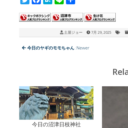
wi
ac
at
n
有
tt
e
e
e
er
b
n
土屋ジョー
7月 29, 2025
o
a
o
今日のヤギのモモちゃん
:Newer
k
Rel
今日の沼津日枝神社