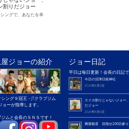
ン割りだジョー
クシングで、あなたを幸
土屋ジョーの紹介
ジョー日記
平日は毎日更新！会長の日記
今日の沼津日枝神社
2026年8月6日
シング９冠王・JTクラブジム
スイカ割りじゃないジョー
屋ジョーが指導します。
だジョー
2026年8月6日
ブジムと会長のＳＮＳです！
興亜観音 目指せ200日参