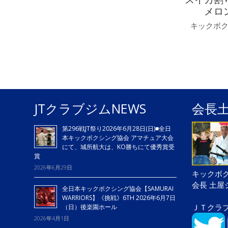
メロ
キックボ
JTクラブジムNEWS
会長
第296戦JT祭り2026年6月28日(日)■全日
本キックボクシング協会 アマチュア大会
にて、城所航大は、KO勝ちにて優秀賞受
賞
2026年6月29日
キックボク
会長 土
全日本キックボクシング協会【SAMURAI
WARRIORS】《挑戦》6TH 2026年6月7日
ＪＴクラ
（日）後楽園ホール
2026年4月1日