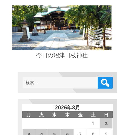
今日の沼津日枝神社
検
索:
2026年8月
月
火
水
木
金
土
日
1
2
7
8
9
3
4
5
6