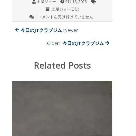
土屋ジョー
9月 16, 2025
o
土屋ジョー日記
k
コメントを受け付けていません
今
日
の
今日のJTクラブジム
:Newer
読
書
Older:
今日のJTクラブジム
は
Related Posts