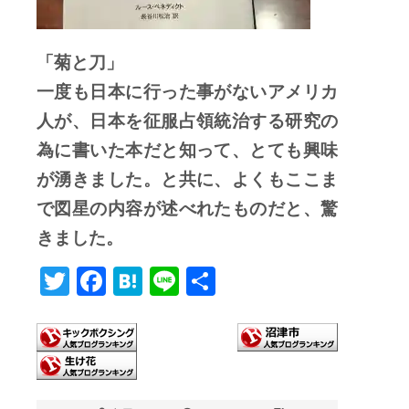
「菊と刀」
一度も日本に行った事がないアメリカ
人が、日本を征服占領統治する研究の
為に書いた本だと知って、とても興味
が湧きました。と共に、よくもここま
で図星の内容が述べれたものだと、驚
きました。
T
F
H
Li
共
wi
ac
at
n
有
tt
e
e
e
er
b
n
o
a