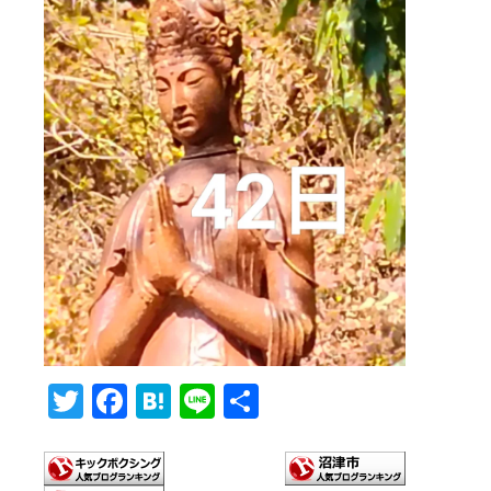
T
F
H
Li
共
wi
ac
at
n
有
tt
e
e
e