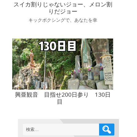
スイカ割りじゃないジョー、メロン割
りだジョー
キックボクシングで、あなたを幸
興亜観音 目指せ200日参り 130日
目
検
索: