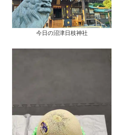
日
は
今日の沼津日枝神社