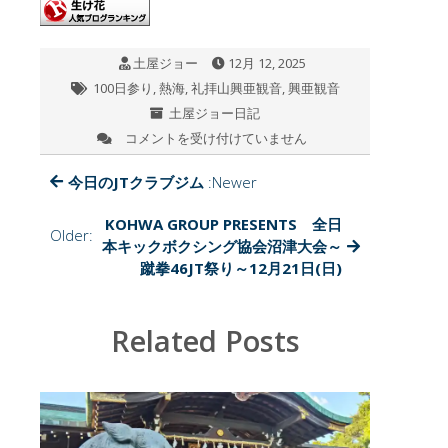
er
b
n
o
a
土屋ジョー
12月 12, 2025
o
100日参り
,
熱海
,
礼拝山興亜観音
,
興亜観音
k
土屋ジョー日記
コメントを受け付けていません
今
日
の
今日のJTクラブジム
:Newer
興
亜
KOHWA GROUP PRESENTS 全日
Older:
観
本キックボクシング協会沼津大会～
音
蹴拳46JT祭り～12月21日(日)
目
指
せ
Related Posts
100
日
参
り
残
り
58