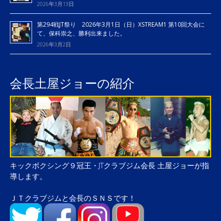
2026年3月13日
第294戦JT祭り 2026年3月1日（日）XSTREAM1 第10回大会に
て、保科崇之、勝利出来ました。
2026年3月2日
会長土屋ジョーの紹介
キックボクシング９冠王・JTクラブジム会長 土屋ジョーが指
導します。
ＪＴクラブジムと会長のＳＮＳです！