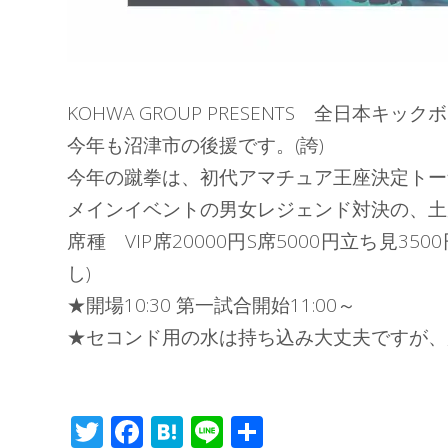
KOHWA GROUP PRESENTS 全日本キッ
今年も沼津市の後援です。(誇)
今年の蹴拳は、初代アマチュア王座決定トー
メインイベントの男女レジェンド対決の、土屋
席種 VIP席20000円S席5000円立ち見3
し)
★開場10:30 第一試合開始11:00～
★セコンド用の水は持ち込み大丈夫ですが、
T
F
H
Li
共