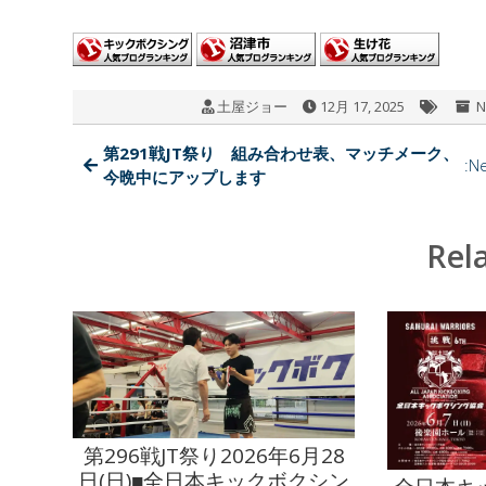
wi
ac
at
n
有
tt
e
e
e
er
b
n
土屋ジョー
12月 17, 2025
N
o
a
o
第291戦JT祭り 組み合わせ表、マッチメーク、
:N
今晩中にアップします
k
Rel
第296戦JT祭り2026年6月28
日(日)■全日本キックボクシン