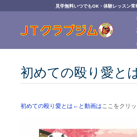
Skip
見学無料いつでもOK・体験レッスン常
to
Content
初めての殴り愛と
初めての殴り愛とは←と動画は
ここをクリッ