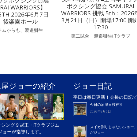
ックボクシング協会
ボクシング協会 SAMURAI
RAI WARRIORS】
WARRIORS 挑戦 5th：2026
TH 2026年6月7日
3月21日（日）開場17:00 開
）後楽園ホール
17:30
ブジムからも、渡邉獅生
第二試合 渡邉獅生(JTクラブ
土屋ジョーの紹介
ジョー日記
平日は毎日更新！会長の日記
今日の沼津日枝神社
2026年8月6日
シング９冠王・JTクラブジム
スイカ割りじゃないジョー
屋ジョーが指導します。
だジョー