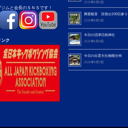
2026年8月6日
ブジムと会長のＳＮＳです！
興亜観音 目指せ200日参
2026年8月5日
今日の沼津日枝神社
リンク
2026年8月4日
今日の出雲大社相模分祠
2026年8月3日