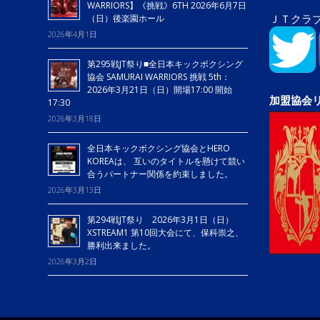
WARRIORS】《挑戦》6TH 2026年6月7日
ＪＴクラ
（日）後楽園ホール
2026年4月1日
第295戦JT祭り■全日本キックボクシング
協会 SAMURAI WARRIORS 挑戦 5th：
2026年3月21日（日）開場17:00 開始
加盟協会
17:30
2026年3月18日
全日本キックボクシング協会とHERO
KOREAは、 互いのタイトルを懸けて競い
合うパートナー関係を約束しました。
2026年3月13日
第294戦JT祭り 2026年3月1日（日）
XSTREAM1 第10回大会にて、保科崇之、
勝利出来ました。
2026年3月2日