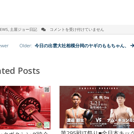
EWS
,
土屋ジョー日記
コメントを受け付けていません
初
め
て
ewer
Older:
今日の出雲大社相模分祠のヤギのももちゃん、
の
殴
り
愛
ated Posts
と
は
は
第295戦JT祭り■全日本キッ