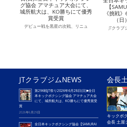
全日本キ
グ協会 アマチュア大会にて、
【SAMU
城所航大は、KO勝ちにて優秀
《挑戦》6
賞受賞
（日
デビュー戦を黒星の次戦、リニュ
JTクラ
JTクラブジムNEWS
会長
第296戦JT祭り2026年6月28日(日)■全日
本キックボクシング協会 アマチュア大会
にて、城所航大は、KO勝ちにて優秀賞受
賞
2026年6月29日
キックボク
会長 土
全日本キックボクシング協会【SAMURAI