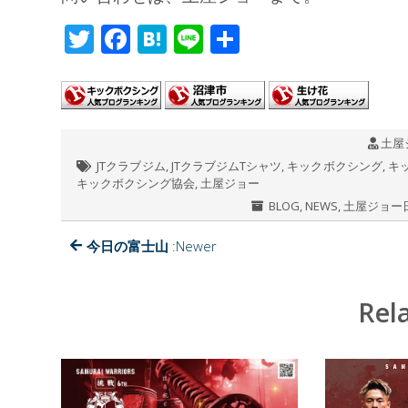
T
F
H
Li
共
wi
ac
at
n
有
tt
e
e
e
er
b
n
土屋
o
a
JTクラブジム
,
JTクラブジムTシャツ
,
キックボクシング
,
キ
o
キックボクシング協会
,
土屋ジョー
k
BLOG
,
NEWS
,
土屋ジョー
今日の富士山
:Newer
Rel