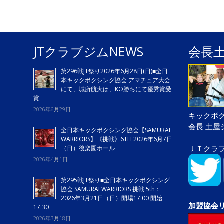
JTクラブジムNEWS
会長
第296戦JT祭り2026年6月28日(日)■全日
本キックボクシング協会 アマチュア大会
にて、城所航大は、KO勝ちにて優秀賞受
賞
2026年6月29日
キックボク
会長 土
全日本キックボクシング協会【SAMURAI
WARRIORS】《挑戦》6TH 2026年6月7日
ＪＴクラ
（日）後楽園ホール
2026年4月1日
第295戦JT祭り■全日本キックボクシング
協会 SAMURAI WARRIORS 挑戦 5th：
2026年3月21日（日）開場17:00 開始
加盟協会
17:30
2026年3月18日