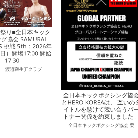
上
が
り
ま
す!
JT祭り■全日本キック
は
グ協会 SAMURAI
S 挑戦 5th：2026年
日）開場17:00 開始
17:30
 渡邉獅生(JTクラブ
全日本キックボクシング協
とHERO KOREAは、 互いの
イトルを懸けて競い合うパ
トナー関係を約束しました
全日本キックボクシング協会 栗