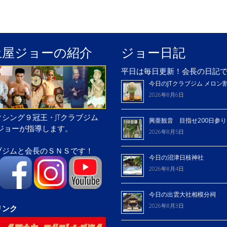
土屋ジョーの紹介
ジョー日記
平日は毎日更新！会長の日記
今日のJTクラブジム メロン
2026年8月6日
シング９冠王・JTクラブジム
興亜観音 目指せ200日参
屋ジョーが指導します。
2026年8月5日
ブジムと会長のＳＮＳです！
今日の沼津日枝神社
2026年8月4日
今日の出雲大社相模分祠
2026年8月3日
リンク