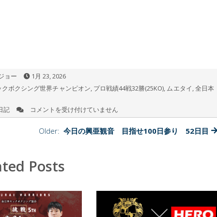
ジョー
1月 23, 2026
ックボクシング世界チャンピオン
,
プロ戦績44戦32勝(25KO)
,
ムエタイ
,
全日本
日記
コメントを受け付けていません
素
晴
ら
Older:
今日の興亜観音 目指せ100日参り 52日目
し
い
T
ated Posts
シ
ャ
ツ
が
出
来