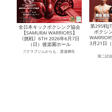
第295戦
全日本キックボクシング協会
ボクシン
【SAMURAI WARRIORS】
WARRIOR
《挑戦》6TH 2026年6月7日
3月21日（
（日）後楽園ホール
JTクラブジムからも、渡邉獅生
第二試合