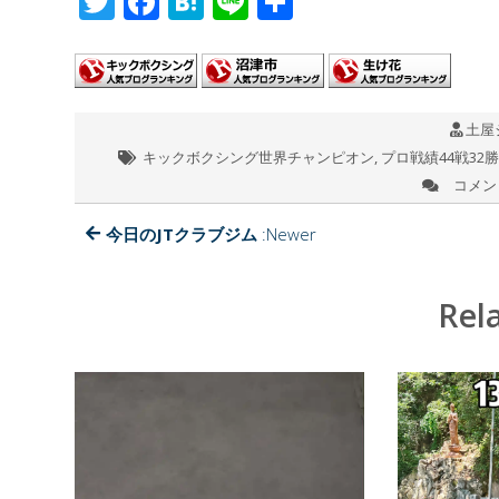
T
F
H
Li
共
wi
ac
at
n
有
tt
e
e
e
er
b
n
土屋
o
a
キックボクシング世界チャンピオン
,
プロ戦績44戦32勝(
o
コメン
今
k
日
の
今日のJTクラブジム
:Newer
興
亜
観
Rel
音
目
指
せ
100
日
参
り
53