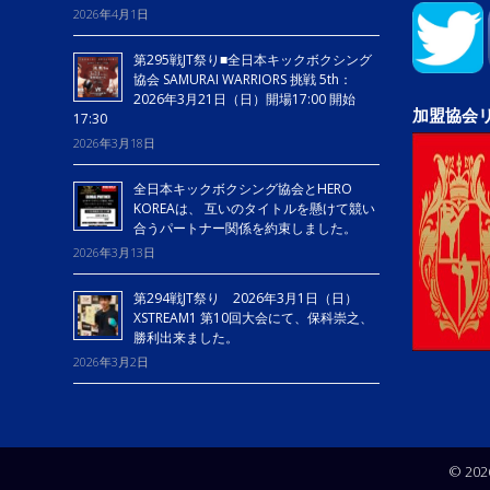
2026年4月1日
第295戦JT祭り■全日本キックボクシング
協会 SAMURAI WARRIORS 挑戦 5th：
2026年3月21日（日）開場17:00 開始
加盟協会
17:30
2026年3月18日
全日本キックボクシング協会とHERO
KOREAは、 互いのタイトルを懸けて競い
合うパートナー関係を約束しました。
2026年3月13日
第294戦JT祭り 2026年3月1日（日）
XSTREAM1 第10回大会にて、保科崇之、
勝利出来ました。
2026年3月2日
© 20