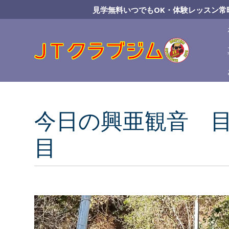
Skip
見学無料いつでもOK・体験レッスン常
to
Content
今日の興亜観音 目
目