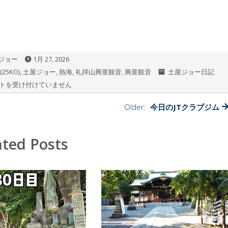
ジョー
1月 27, 2026
25KO)
,
土屋ジョー
,
熱海
,
礼拝山興亜観音
,
興亜観音
土屋ジョー日記
トを受け付けていません
Older:
今日のJTクラブジム
ated Posts