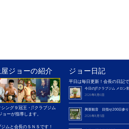
土屋ジョーの紹介
ジョー日記
平日は毎日更新！会長の日記
今日のJTクラブジム メロン
2026年8月6日
シング９冠王・JTクラブジム
興亜観音 目指せ200日参
屋ジョーが指導します。
2026年8月5日
ブジムと会長のＳＮＳです！