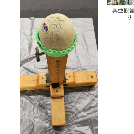
日
目
興亜観音
は
り