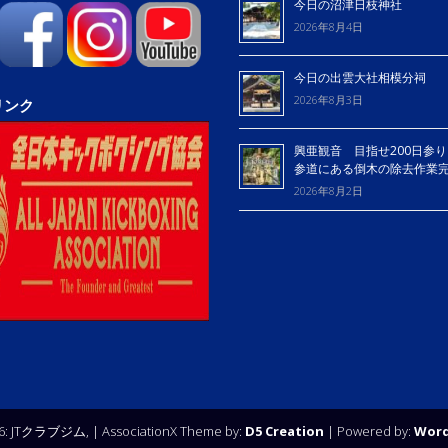
今日の沼津日枝神社
2026年8月4日
今日の出雲大社相模分祠
2026年8月3日
リンク
興亜観音 目指せ200日参り
参道にある倒木の除去作業
2026年8月2日
26: JTクラブジム,
| AssociationX Theme by:
D5 Creation
| Powered by:
Word