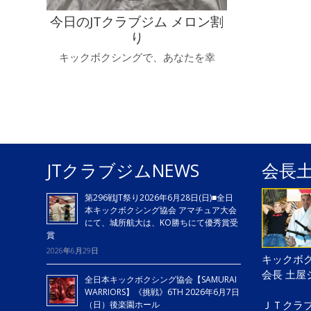
今日のJTクラブジム メロン割
り
キックボクシングで、あなたを幸
JTクラブジムNEWS
会長
第296戦JT祭り2026年6月28日(日)■全日
本キックボクシング協会 アマチュア大会
にて、城所航大は、KO勝ちにて優秀賞受
賞
2026年6月29日
キックボク
会長 土
全日本キックボクシング協会【SAMURAI
WARRIORS】《挑戦》6TH 2026年6月7日
ＪＴクラ
（日）後楽園ホール