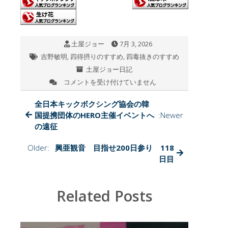
tt
e
e
e
er
b
n
o
a
土屋ジョー
7月 3, 2026
o
吉野敏明
,
四得摂りのすすめ
,
四毒抜きのすすめ
k
土屋ジョー日記
コメントを受け付けていません
吉
野
敏
全日本キックボクシング協会の韓
明
国提携団体のHERO主催イベントへ
:Newer
先
の遠征
生
の、
Older:
興亜観音 目指せ200日参り 118
新
日目
作
本
が、
到
Related Posts
着
し
ま