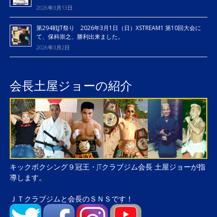
2026年3月13日
第294戦JT祭り 2026年3月1日（日）XSTREAM1 第10回大会に
て、保科崇之、勝利出来ました。
2026年3月2日
会長土屋ジョーの紹介
キックボクシング９冠王・JTクラブジム会長 土屋ジョーが指
導します。
ＪＴクラブジムと会長のＳＮＳです！