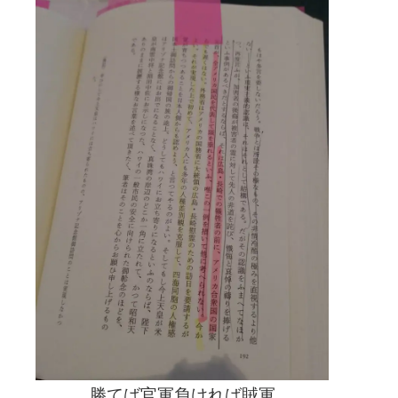
し
た。
「四
得
摂
り
の
す
す
め」
は
勝てば官軍負ければ賊軍