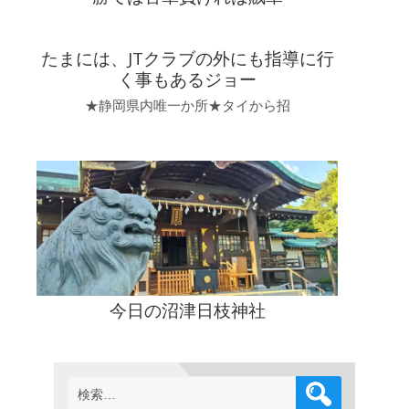
たまには、JTクラブの外にも指導に行
く事もあるジョー
★静岡県内唯一か所★タイから招
今日の沼津日枝神社
検
索: