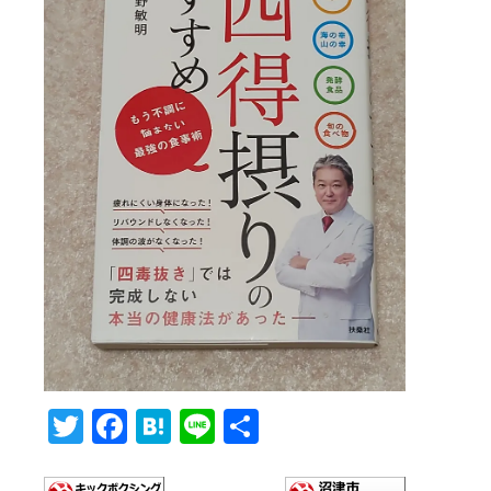
T
F
H
Li
共
wi
ac
at
n
有