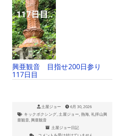
興亜観音 目指せ200日参り
117日目
土屋ジョー
6月 30, 2026
キックボクシング
,
土屋ジョー
,
熱海
,
礼拝山興
亜観音
,
興亜観音
土屋ジョー日記
コメントを受け付けていません
興