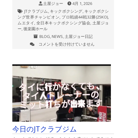
土屋ジョー
4月 1, 2026
の
ニ
JTクラブジム
,
キックボクシング
,
キックボクシ
ュ
ング世界チャンピオン
,
プロ戦績44戦32勝(25KO)
,
ー
ムエタイ
,
全日本キックボクシング協会
,
土屋ジョ
ス
ー
,
後楽園ホール
記
BLOG
,
NEWS
,
土屋ジョー日記
事
コメントを受け付けていません
全
を
日
掲
本
載
キ
し
ッ
た
ク
り、
ボ
報
ク
道
シ
番
ン
組
グ
で
協
ジ
会
ョ
【SAMURAI
ー
今日のJTクラブジム
WARRIORS】
ク
《挑
ニ