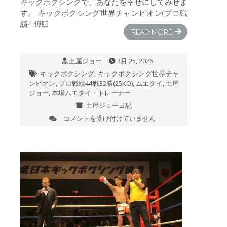
戦》
キックボクシングで、あなたを幸せにしてみせま
ュ
6TH
ー
す。 キックボクシング世界チャンピオン(プロ戦
2026
ス
績44戦3
年
を
READ MORE
6
報
月
道
7
し
土屋ジョー
3月 25, 2026
日
た
キックボクシング
,
キックボクシング世界チャ
（日）
り
ンピオン
,
プロ戦績44戦32勝(25KO)
,
ムエタイ
,
土屋
後
と
ジョー
,
本場ムエタイ・トレーナー
楽
い
土屋ジョー日記
園
っ
ホ
た
コメントを受け付けていません
今
ー
こ
日
ル
と
の
は
が
JT
広
ク
く
ラ
行
ブ
わ
ジ
れ
ム
て
は
い
る。