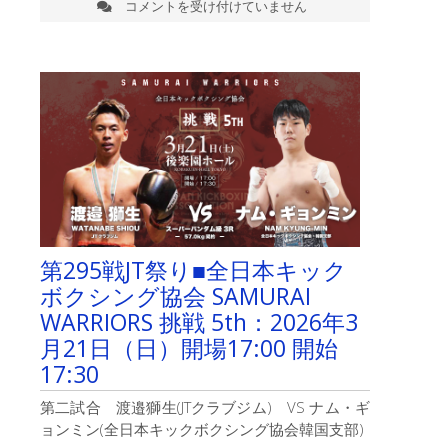
コメントを受け付けていません
第
295
戦
JT
祭
り
■
全
日
本
キ
ッ
ク
ボ
第295戦JT祭り■全日本キック
ク
ボクシング協会 SAMURAI
シ
ン
WARRIORS 挑戦 5th：2026年3
グ
月21日（日）開場17:00 開始
協
17:30
会
SAMURAI
第二試合 渡邉獅生(JTクラブジム) VS ナム・ギ
WARRIORS
挑
ョンミン(全日本キックボクシング協会韓国支部)
戦