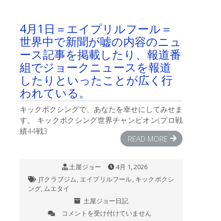
日
の
JT
4月1日＝エイプリルフール＝
ク
世界中で新聞が嘘の内容のニュ
ラ
ブ
ース記事を掲載したり、報道番
ジ
組でジョークニュースを報道
ム
は
したりといったことが広く行
われている。
キックボクシングで、あなたを幸せにしてみせま
す。 キックボクシング世界チャンピオン(プロ戦
績44戦3
READ MORE
土屋ジョー
4月 1, 2026
JTクラブジム
,
エイプリルフール
,
キックボクシ
ング
,
ムエタイ
土屋ジョー日記
コメントを受け付けていません
4