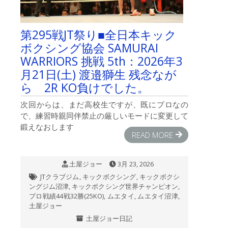
は
第295戦JT祭り■全日本キック
ボクシング協会 SAMURAI
WARRIORS 挑戦 5th：2026年3
月21日(土) 渡邉獅生 残念なが
ら 2R KO負けでした。
次回からは、まだ高校生ですが、既にプロなの
で、練習時親同伴禁止の厳しいモードに変更して
鍛えなおします
READ MORE
土屋ジョー
3月 23, 2026
JTクラブジム
,
キックボクシング
,
キックボクシ
ングジム沼津
,
キックボクシング世界チャンピオン
,
プロ戦績44戦32勝(25KO)
,
ムエタイ
,
ムエタイ沼津
,
土屋ジョー
土屋ジョー日記