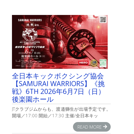
月
1
日
＝
エ
イ
プ
リ
ル
フ
ー
ル
＝
全日本キックボクシング協会
世
【SAMURAI WARRIORS】《挑
界
中
戦》6TH 2026年6月7日（日）
で
後楽園ホール
新
聞
JTクラブジムからも、渡邉獅生が出場予定です。
が
開場／17:00 開始／17:30 主催/全日本キッ
嘘
の
READ MORE
内
容