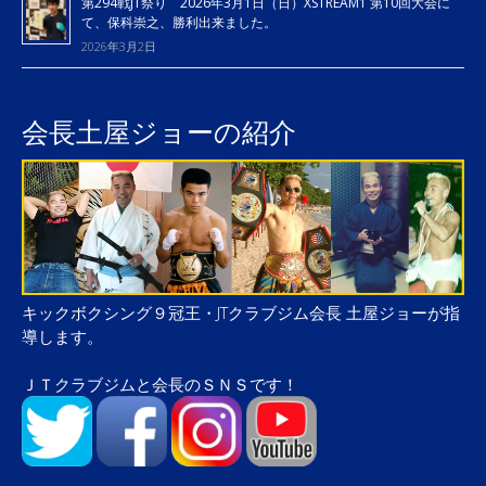
第294戦JT祭り 2026年3月1日（日）XSTREAM1 第10回大会に
て、保科崇之、勝利出来ました。
2026年3月2日
会長土屋ジョーの紹介
キックボクシング９冠王・JTクラブジム会長 土屋ジョーが指
導します。
ＪＴクラブジムと会長のＳＮＳです！