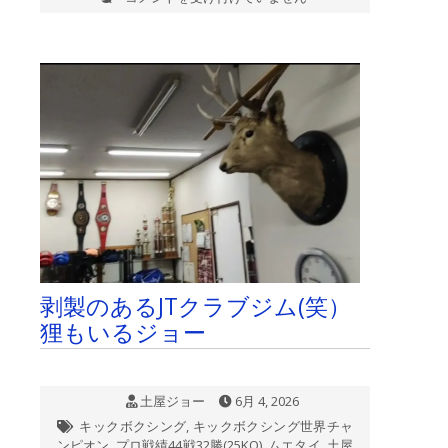
亜
観
音
目
指
せ
200
日
参
り
117
日
目
は
剥製のあるJTクラブジム(笑）
狸もいるジョー
土屋ジョー
6月 4, 2026
キックボクシング
,
キックボクシング世界チャ
ンピオン
,
プロ戦績44戦32勝(25KO)
,
ムエタイ
,
土屋