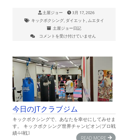
た。
ク
は
シ
土屋ジョー
3月 17, 2026
ン
グ
キックボクシング
,
ダイエット
,
ムエタイ
協
土屋ジョー日記
会
コメントを受け付けていません
今
SAMURAI
日
WARRIORS
の
挑
JT
戦
ク
5th：
ラ
2026
ブ
年
ジ
3
ム
月
は
21
日
（日）
今日のJTクラブジム
開
場
キックボクシングで、あなたを幸せにしてみせま
17:00
す。 キックボクシング世界チャンピオン(プロ戦
開
績44戦3
始
READ MORE
17:30