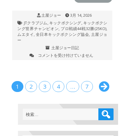
は
土屋ジョー
3月 14, 2026
JTクラブジム
,
キックボクシング
,
キックボクシ
ング世界チャンピオン
,
プロ戦績44戦32勝(25KO)
,
ムエタイ
,
全日本キックボクシング協会
,
土屋ジョ
ー
土屋ジョー日記
コメントを受け付けていません
今
日
の
JT
ク
ラ
1
2
3
4
…
7
ブ
ジ
ム
は
検
索: