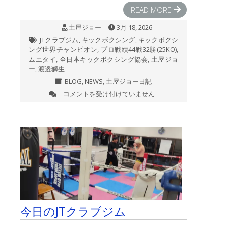
5th：
READ MORE
2026
土屋ジョー
3月 18, 2026
年
3
JTクラブジム
,
キックボクシング
,
キックボクシ
月
ング世界チャンピオン
,
プロ戦績44戦32勝(25KO)
,
21
ムエタイ
,
全日本キックボクシング協会
,
土屋ジョ
日
ー
,
渡邉獅生
(土)
BLOG
,
NEWS
,
土屋ジョー日記
渡
コメントを受け付けていません
邉
第
獅
295
生
戦
残
JT
念
祭
な
り
が
■
ら
全
2R
日
KO
本
負
キ
け
ッ
今日のJTクラブジム
で
ク
し
ボ