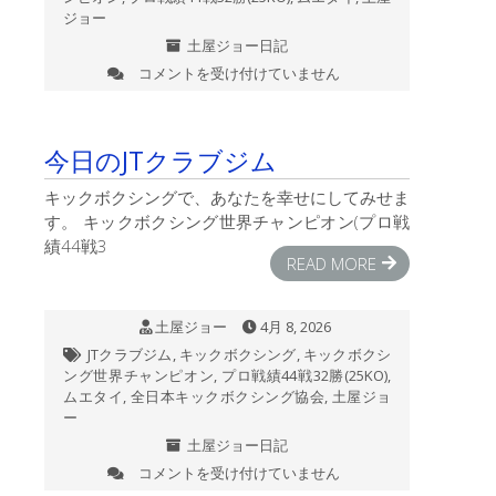
ジョー
土屋ジョー日記
コメントを受け付けていません
剥
製
の
あ
今日のJTクラブジム
る
JT
キックボクシングで、あなたを幸せにしてみせま
ク
す。 キックボクシング世界チャンピオン(プロ戦
ラ
績44戦3
ブ
READ MORE
ジ
ム
(笑）
土屋ジョー
4月 8, 2026
狸
も
JTクラブジム
,
キックボクシング
,
キックボクシ
い
ング世界チャンピオン
,
プロ戦績44戦32勝(25KO)
,
る
ムエタイ
,
全日本キックボクシング協会
,
土屋ジョ
ジ
ー
ョ
土屋ジョー日記
ー
コメントを受け付けていません
は
今