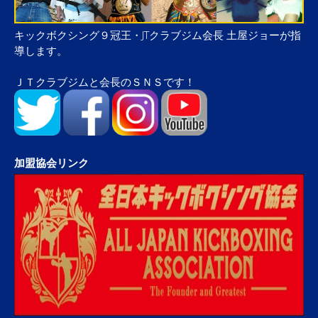
キックボクシング９冠王・JTクラブジム会長 土屋ジョーが指
導します。
ＪＴクラブジムと会長のＳＮＳです！
加盟協会リンク