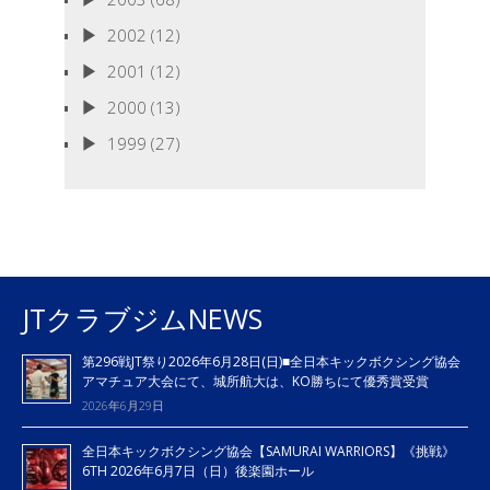
2002
(12)
2001
(12)
2000
(13)
1999
(27)
JTクラブジムNEWS
第296戦JT祭り2026年6月28日(日)■全日本キックボクシング協会
アマチュア大会にて、城所航大は、KO勝ちにて優秀賞受賞
2026年6月29日
全日本キックボクシング協会【SAMURAI WARRIORS】《挑戦》
6TH 2026年6月7日（日）後楽園ホール