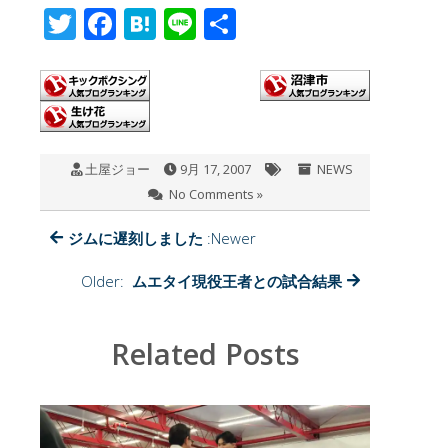
T
F
H
Li
共
wi
ac
at
n
有
tt
e
e
e
er
b
n
o
a
土屋ジョー
9月 17, 2007
NEWS
o
No Comments »
k
ジムに遅刻しました
:Newer
Older:
ムエタイ現役王者との試合結果
Related Posts