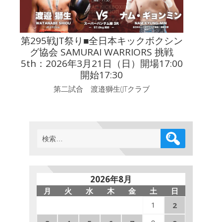
第295戦JT祭り■全日本キックボクシン
グ協会 SAMURAI WARRIORS 挑戦
5th：2026年3月21日（日）開場17:00
開始17:30
第二試合 渡邉獅生(JTクラブ
検
索:
2026年8月
月
火
水
木
金
土
日
1
2