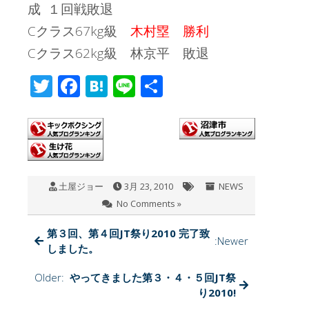
成 １回戦敗退
Cクラス67kg級
木村塁 勝利
Cクラス62kg級 林京平 敗退
T
F
H
Li
共
wi
ac
at
n
有
tt
e
e
e
er
b
n
o
a
土屋ジョー
3月 23, 2010
NEWS
o
No Comments »
k
第３回、第４回JT祭り2010 完了致
:Newer
しました。
Older:
やってきました第３・４・５回JT祭
り2010!