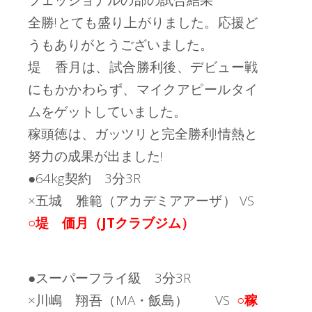
フェッショナルの部の試合結果
全勝!とても盛り上がりました。応援ど
うもありがとうございました。
堤 香月は、試合勝利後、デビュー戦
にもかかわらず、マイクアピールタイ
ムをゲットしていました。
稼頭徳は、ガッツリと完全勝利!情熱と
努力の成果が出ました!
●64kg契約 3分3R
×五城 雅範（アカデミアアーザ） VS
○堤 価月（JTクラブジム）
●スーパーフライ級 3分3R
×川嶋 翔吾（MA・飯島） VS
○稼