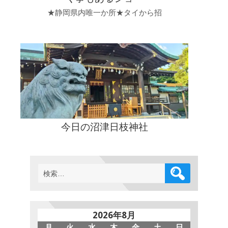
★静岡県内唯一か所★タイから招
今日の沼津日枝神社
検
索:
2026年8月
月
火
水
木
金
土
日