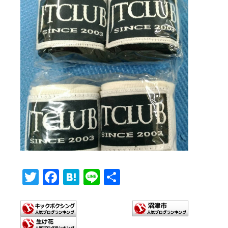
T
F
H
Li
共
wi
ac
at
n
有
tt
e
e
e
er
b
n