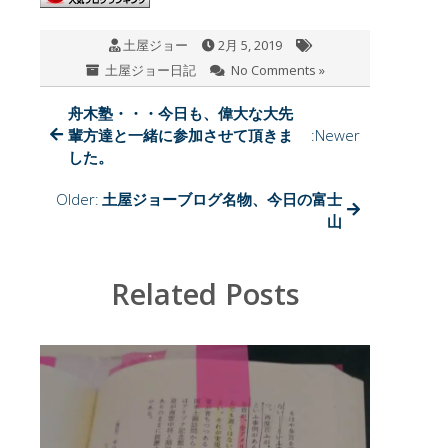
o
a
土屋ジョー
2月 5, 2019
o
土屋ジョー日記
No Comments »
k
舟木塾・・・今日も、偉大な大先
輩方達と一緒に参加させて頂きま
:Newer
した。
Older:
土屋ジョーブログ名物、今日の富士
山
Related Posts