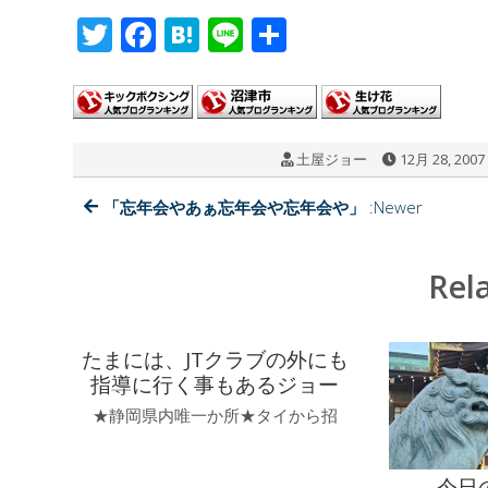
T
F
H
Li
共
wi
ac
at
n
有
tt
e
e
e
er
b
n
土屋ジョー
12月 28, 2007
o
a
o
「忘年会やあぁ忘年会や忘年会や」
:Newer
k
Rel
たまには、JTクラブの外にも
指導に行く事もあるジョー
★静岡県内唯一か所★タイから招
今日