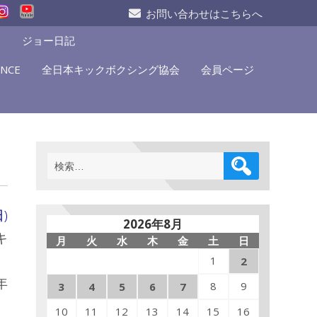
お問い合わせはこちらへ
S
ジョー日記
NCE
全日本キックボクシング協会
会員ページ
検
索:
)
2026年8月
キ
月
火
水
木
金
土
日
1
2
年
8
9
3
4
5
6
7
10
11
12
13
14
15
16