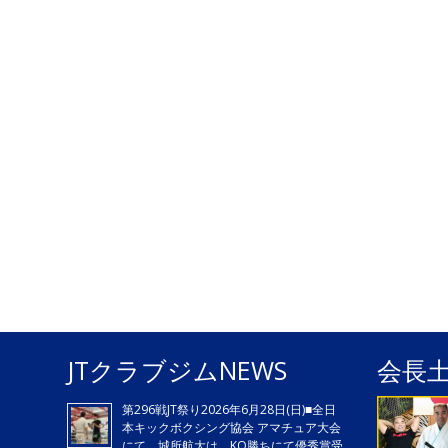
JTクラブジムNEWS
会長
第296戦JT祭り2026年6月28日(日)■全日
本キックボクシング協会 アマチュア大会
にて、城所航大は、KO勝ちにて優秀賞受