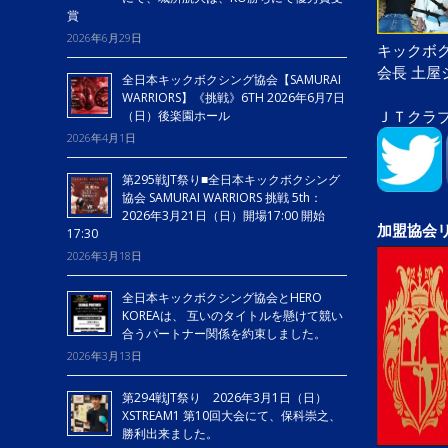
賞
2026年6月29日
キックボク
会長 土
全日本キックボクシング協会【SAMURAI
WARRIORS】《挑戦》6TH 2026年6月7日
ＪＴクラ
（日）後楽園ホール
2026年4月1日
第295戦JT祭り■全日本キックボクシング
協会 SAMURAI WARRIORS 挑戦 5th：
2026年3月21日（日）開場17:00 開始
加盟協会
17:30
2026年3月18日
全日本キックボクシング協会とHERO
KOREAは、 互いのタイトルを懸けて競い
合うパートナー関係を約束しました。
2026年3月13日
第294戦JT祭り 2026年3月1日（日）
XSTREAM1 第10回大会にて、保科崇之、
勝利出来ました。