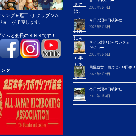
事もあるジョー
2026年8月7日
シング９冠王・JTクラブジム
今日の沼津日枝神社
屋ジョーが指導します。
2026年8月6日
ブジムと会長のＳＮＳです！
スイカ割りじゃないジョー
だジョー
2026年8月6日
興亜観音 目指せ200日参
リンク
2026年8月5日
今日の沼津日枝神社
2026年8月4日