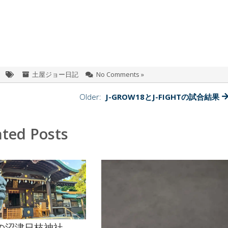
土屋ジョー日記
No Comments »
Older:
J-GROW18とJ-FIGHTの試合結果
ated Posts
の沼津日枝神社