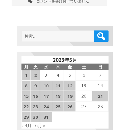
コメントを受け付けていません
ジ
ム
の
前
を、
通
検
り
索:
が
か
る
犬
2023年5月
に
月
火
水
木
金
土
日
与
え
3
4
5
6
7
1
2
る
「餌」
13
14
8
9
10
11
12
の
20
15
16
準
17
18
19
21
備
27
28
22
23
24
25
26
完
了
29
30
31
は
« 4月
6月 »