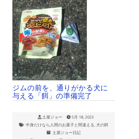
は
ジムの前を、通りがかる犬に
与える「餌」の準備完了
土屋ジョー
5月 18, 2023
中身だけなら人間のお菓子と間違える
,
犬の餌
土屋ジョー日記