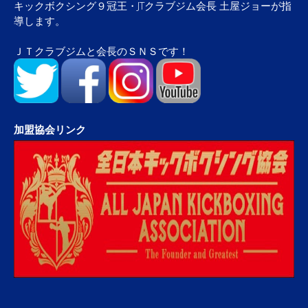
キックボクシング９冠王・JTクラブジム会長 土屋ジョーが指
導します。
ＪＴクラブジムと会長のＳＮＳです！
加盟協会リンク