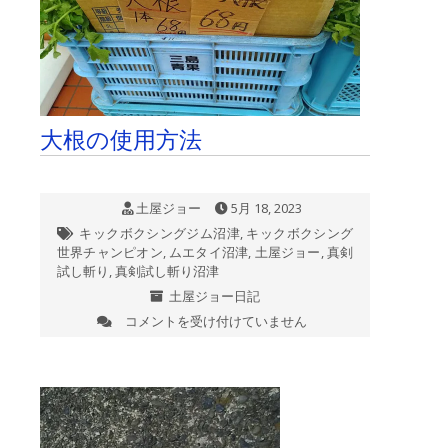
大根の使用方法
土屋ジョー
5月 18, 2023
キックボクシングジム沼津
,
キックボクシング
世界チャンピオン
,
ムエタイ沼津
,
土屋ジョー
,
真剣
試し斬り
,
真剣試し斬り沼津
土屋ジョー日記
コメントを受け付けていません
大
根
の
使
用
方
法