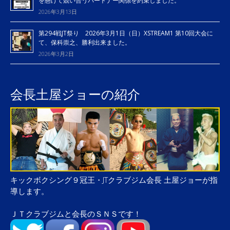
を懸けて競い合うパートナー関係を約束しました。
2026年3月13日
第294戦JT祭り 2026年3月1日（日）XSTREAM1 第10回大会に
て、保科崇之、勝利出来ました。
2026年3月2日
会長土屋ジョーの紹介
キックボクシング９冠王・JTクラブジム会長 土屋ジョーが指
導します。
ＪＴクラブジムと会長のＳＮＳです！