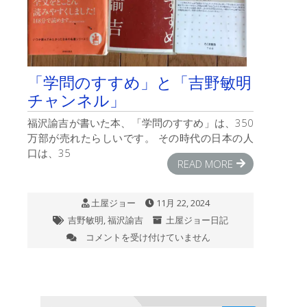
「学問のすすめ」と「吉野敏明
チャンネル」
福沢諭吉が書いた本、「学問のすすめ」は、350
万部が売れたらしいです。 その時代の日本の人
口は、35
READ MORE
土屋ジョー
11月 22, 2024
吉野敏明
,
福沢諭吉
土屋ジョー日記
コメントを受け付けていません
「学
問
の
す
す
め」