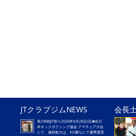
JTクラブジムNEWS
会長
第296戦JT祭り2026年6月28日(日)■全日
本キックボクシング協会 アマチュア大会
にて、城所航大は、KO勝ちにて優秀賞受