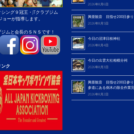
2026年8月6日
シング９冠王・JTクラブジム
興亜観音 目指せ200日参
屋ジョーが指導します。
2026年8月5日
ブジムと会長のＳＮＳです！
今日の沼津日枝神社
2026年8月4日
今日の出雲大社相模分祠
リンク
2026年8月3日
興亜観音 目指せ200日参り
参道にある倒木の除去作業
2026年8月2日