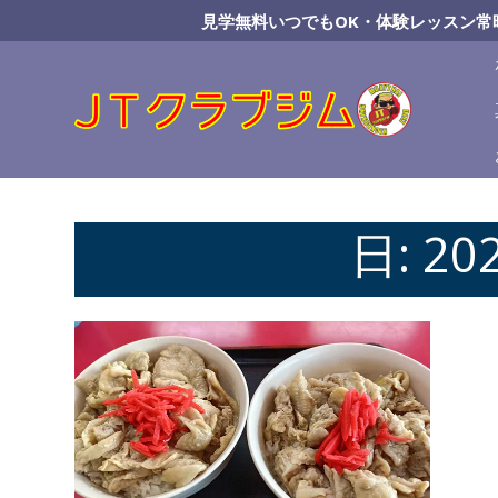
Skip
見学無料いつでもOK・体験レッスン常
to
Content
日:
20