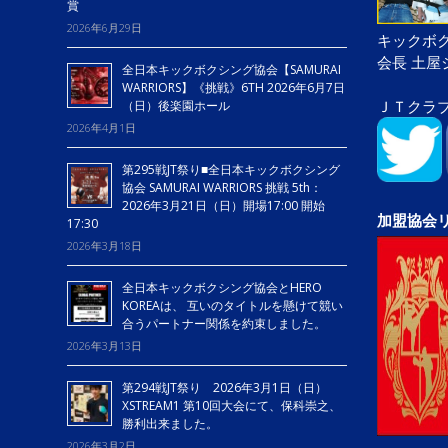
賞
2026年6月29日
キックボク
会長 土
全日本キックボクシング協会【SAMURAI
WARRIORS】《挑戦》6TH 2026年6月7日
ＪＴクラ
（日）後楽園ホール
2026年4月1日
第295戦JT祭り■全日本キックボクシング
協会 SAMURAI WARRIORS 挑戦 5th：
2026年3月21日（日）開場17:00 開始
加盟協会
17:30
2026年3月18日
全日本キックボクシング協会とHERO
KOREAは、 互いのタイトルを懸けて競い
合うパートナー関係を約束しました。
2026年3月13日
第294戦JT祭り 2026年3月1日（日）
XSTREAM1 第10回大会にて、保科崇之、
勝利出来ました。
2026年3月2日