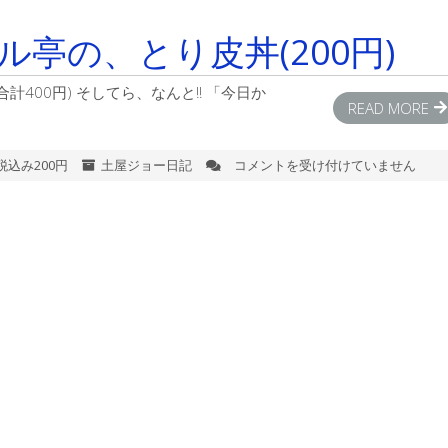
亭の、とり皮丼(200円)
400円) そしてら、なんと!! 「今日か
READ MORE
税込み200円
土屋ジョー日記
コメントを受け付けていません
量
が
2
倍
に
な
っ
た、
ス
マ
ル
亭
の、
と
り