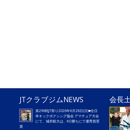
JTクラブジムNEWS
会長
第296戦JT祭り2026年6月28日(日)■全日
本キックボクシング協会 アマチュア大会
にて、城所航大は、KO勝ちにて優秀賞受
賞