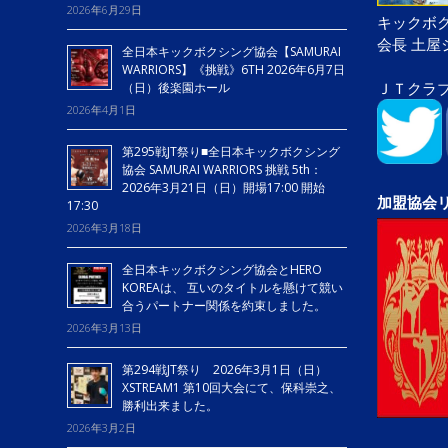
2026年6月29日
キックボク
会長 土
全日本キックボクシング協会【SAMURAI
WARRIORS】《挑戦》6TH 2026年6月7日
ＪＴクラ
（日）後楽園ホール
2026年4月1日
第295戦JT祭り■全日本キックボクシング
協会 SAMURAI WARRIORS 挑戦 5th：
2026年3月21日（日）開場17:00 開始
加盟協会
17:30
2026年3月18日
全日本キックボクシング協会とHERO
KOREAは、 互いのタイトルを懸けて競い
合うパートナー関係を約束しました。
2026年3月13日
第294戦JT祭り 2026年3月1日（日）
XSTREAM1 第10回大会にて、保科崇之、
勝利出来ました。
2026年3月2日