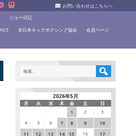
お問い合わせはこちらへ
S
ジョー日記
NCE
全日本キックボクシング協会
会員ページ
検
索:
2026年5月
月
火
水
木
金
土
日
2
3
1
4
5
6
7
8
9
10
16
11
12
13
14
15
17