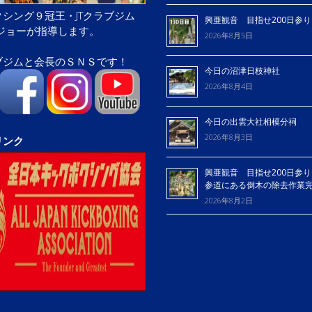
シング９冠王・JTクラブジム
興亜観音 目指せ200日参
屋ジョーが指導します。
2026年8月5日
ブジムと会長のＳＮＳです！
今日の沼津日枝神社
2026年8月4日
今日の出雲大社相模分祠
2026年8月3日
リンク
興亜観音 目指せ200日参り
参道にある倒木の除去作業
2026年8月2日