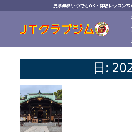
Skip
見学無料いつでもOK・体験レッスン常
to
Content
日:
20