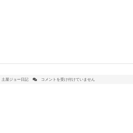
土屋ジョー日記
コメントを受け付けていません
今
日
の
沼
津
日
枝
神
社
は