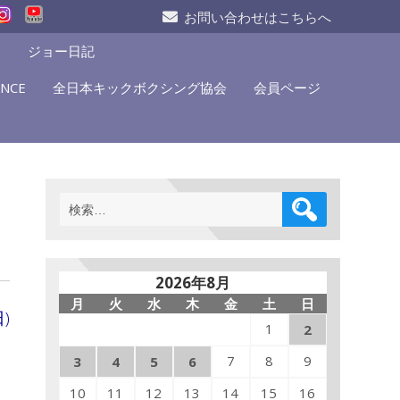
お問い合わせはこちらへ
S
ジョー日記
NCE
全日本キックボクシング協会
会員ページ
製
検
索:
2026年8月
月
火
水
木
金
土
日
)
1
2
7
8
9
3
4
5
6
10
11
12
13
14
15
16