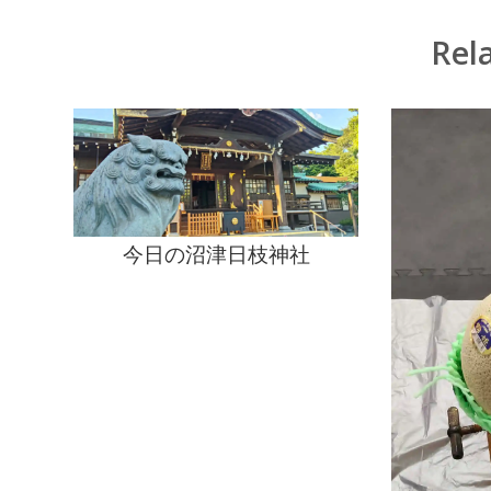
Rel
今日の沼津日枝神社