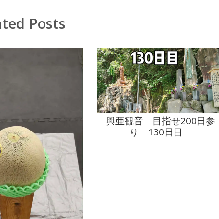
ated Posts
興亜観音 目指せ200日参
り 130日目