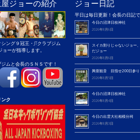
土屋ジョーの紹介
ジョー日記
平日は毎日更新！会長の日記
今日の沼津日枝神社
2026年8月6日
シング９冠王・JTクラブジム
スイカ割りじゃないジョー
屋ジョーが指導します。
だジョー
2026年8月6日
ブジムと会長のＳＮＳです！
興亜観音 目指せ200日参
2026年8月5日
今日の沼津日枝神社
リンク
2026年8月4日
今日の出雲大社相模分祠
2026年8月3日