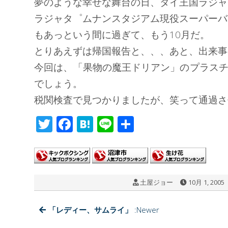
夢のような幸せな舞台の日、タイ王国ラジャ
ラジャタ゜ムナンスタジアム現役スーパーバン
もあっという間に過ぎて、もう10月だ。
とりあえずは帰国報告と、、、あと、出来事
今回は、「果物の魔王ドリアン」のプラス
でしょう。
税関検査で見つかりましたが、笑って通過さ
T
F
H
Li
共
wi
ac
at
n
有
tt
e
e
e
er
b
n
土屋ジョー
10月 1, 2005
o
a
o
「レディー、サムライ」
:Newer
k