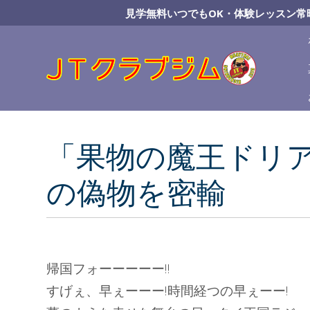
Skip
見学無料いつでもOK・体験レッスン常
to
Content
「果物の魔王ドリ
の偽物を密輸
帰国フォーーーーー!!
すげぇ、早ぇーーー!時間経つの早ぇーー!