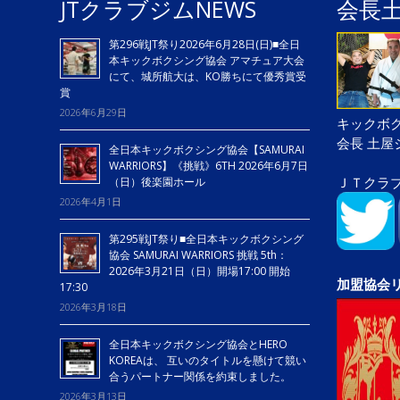
JTクラブジムNEWS
会長
第296戦JT祭り2026年6月28日(日)■全日
本キックボクシング協会 アマチュア大会
にて、城所航大は、KO勝ちにて優秀賞受
賞
2026年6月29日
キックボク
会長 土
全日本キックボクシング協会【SAMURAI
WARRIORS】《挑戦》6TH 2026年6月7日
ＪＴクラ
（日）後楽園ホール
2026年4月1日
第295戦JT祭り■全日本キックボクシング
協会 SAMURAI WARRIORS 挑戦 5th：
2026年3月21日（日）開場17:00 開始
加盟協会
17:30
2026年3月18日
全日本キックボクシング協会とHERO
KOREAは、 互いのタイトルを懸けて競い
合うパートナー関係を約束しました。
2026年3月13日