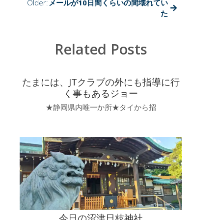
Older:
メールが10日間くらいの間壊れてい
た
Related Posts
たまには、JTクラブの外にも指導に行
く事もあるジョー
★静岡県内唯一か所★タイから招
今日の沼津日枝神社