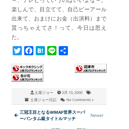
～、テレビっていうのはいいよな～。
楽しんで、目立てて、自己ピーアール
出来て、おまけにお金（出演料）まで
貰っちゃえてさ！って、今日は思え
た。
T
F
H
Li
共
wi
ac
at
n
有
tt
e
e
e
er
b
n
o
a
土屋ジョー
3月 10, 2000
o
土屋ジョー日記
No Comments »
k
三冠王目となるWMAF世界スーパ
:Newer
ーバンタム級タイトルマッチ