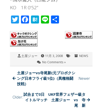
KO 1R 0’52”
T
F
H
Li
共
wi
ac
at
n
有
tt
e
e
e
er
b
n
o
a
土屋ジョー
11月 3, 2008
NEWS
o
No Comments »
k
土屋ジョーvs寺尾新(元プロボクシ
ング日本フライ級1位)（異種格闘
:Newer
技戦）
試合まで3日 UKF世界フェザー級タ
Older:
イトルマッチ 土屋ジョー vs 寺
尾 新