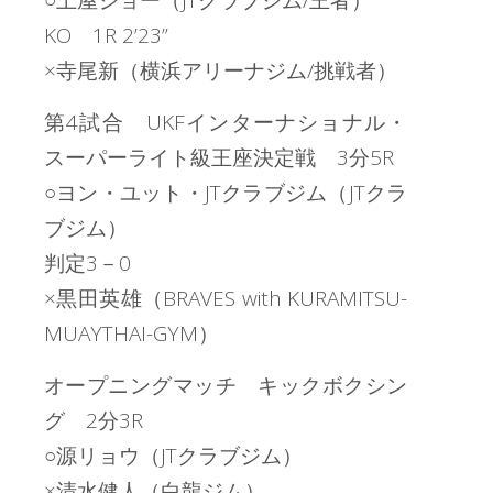
○土屋ジョー（JTクラブジム/王者）
KO 1R 2’23”
×寺尾新（横浜アリーナジム/挑戦者）
第4試合 UKFインターナショナル・
スーパーライト級王座決定戦 3分5R
○ヨン・ユット・JTクラブジム（JTクラ
ブジム）
判定3－0
×黒田英雄（BRAVES with KURAMITSU-
MUAYTHAI-GYM）
オープニングマッチ キックボクシン
グ 2分3R
○源リョウ（JTクラブジム）
×清水健人（白龍ジム）