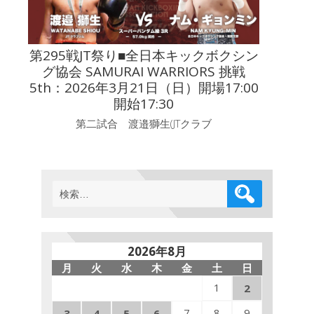
第295戦JT祭り■全日本キックボクシン
グ協会 SAMURAI WARRIORS 挑戦
5th：2026年3月21日（日）開場17:00
開始17:30
第二試合 渡邉獅生(JTクラブ
検
索:
2026年8月
月
火
水
木
金
土
日
1
2
7
8
9
3
4
5
6