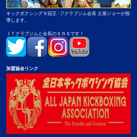
キックボクシング９冠王・JTクラブジム会長 土屋ジョーが指
導します。
ＪＴクラブジムと会長のＳＮＳです！
加盟協会リンク