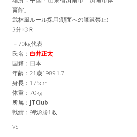
場所：中国・山東省済南市「済南市体
育館」
武林風ルール採用(顔面への膝蹴禁止)
3分×3Ｒ
－70kg代表
氏名：
白井正太
国籍：日本
年齢：21歳1989.1.7
身長：175cm
体重：70kg
所属：
JTClub
戦績：9戦8勝1敗
VS