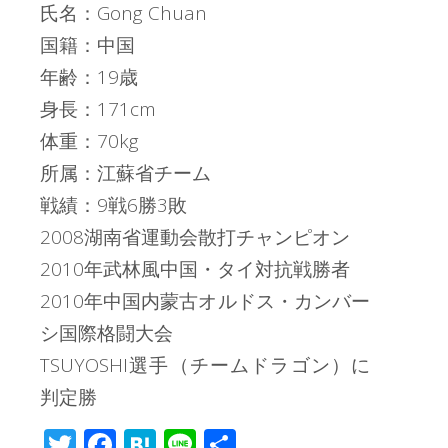
氏名：Gong Chuan
国籍：中国
年齢：19歳
身長：171cm
体重：70kg
所属：江蘇省チーム
戦績：9戦6勝3敗
2008湖南省運動会散打チャンピオン
2010年武林風中国・タイ対抗戦勝者
2010年中国内蒙古オルドス・カンバー
シ国際格闘大会
TSUYOSHI選手（チームドラゴン）に
判定勝
T
F
H
Li
共