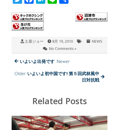
wi
ac
at
n
有
tt
e
e
e
er
b
n
o
a
土屋ジョー
8月 19, 2010
NEWS
o
No Comments »
k
いよいよ出発です
:Newer
Older:
いよいよ初中国です! 第５回武林風中
日対抗戦
Related Posts