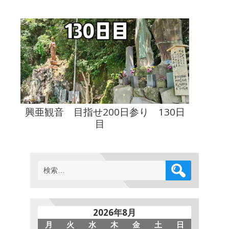
興亜観音 目指せ200日参り 130日
目
検
索:
2026年8月
月
火
水
木
金
土
日