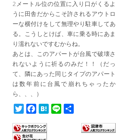
2メートル位の位置に入り口がくるよ
うに田舎だからこそ許されるアウトロ
ーな横付けをして無理やり駐車してあ
る。こうしとけば、車に乗る時にあま
り濡れないですむからね。
あとは、このアパートが台風で破壊さ
れないように祈るのみだ！！（だっ
て、隣にあった同じタイプのアパート
は数年前に台風で崩れちゃったか
ら、、、）
T
F
H
Li
共
wi
ac
at
n
有
tt
e
e
e
er
b
n