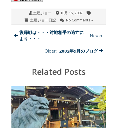
o
a
土屋ジョー
10月 15, 2002
o
土屋ジョー日記
No Comments »
k
復帰戦は・・・対戦相手の逃亡に
:Newer
より・・・
Older:
2002年9月のブログ
Related Posts