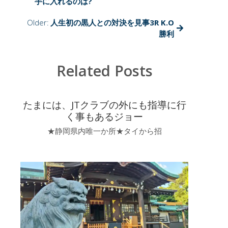
手に入れるのは?
Older:
人生初の黒人との対決を見事3R K.O
勝利
Related Posts
たまには、JTクラブの外にも指導に行
く事もあるジョー
★静岡県内唯一か所★タイから招