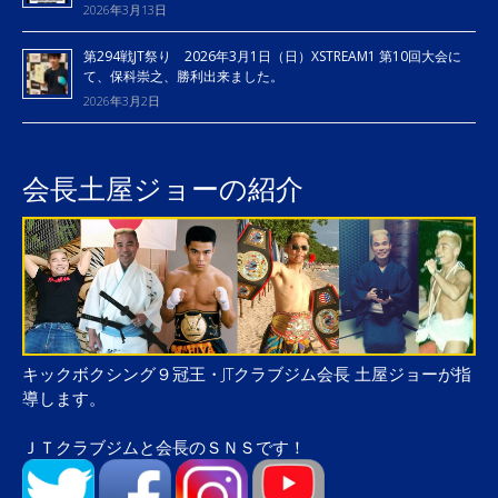
2026年3月13日
第294戦JT祭り 2026年3月1日（日）XSTREAM1 第10回大会に
て、保科崇之、勝利出来ました。
2026年3月2日
会長土屋ジョーの紹介
キックボクシング９冠王・JTクラブジム会長 土屋ジョーが指
導します。
ＪＴクラブジムと会長のＳＮＳです！